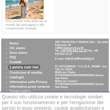
Una sezione tutta dedicata al
mondo del packaging e alle
composizioni d’arredo.
ART FROM ITALY DESIGN SAS
-
Via delle
-
Home
Industrie, 40
-
Chi siamo
13856 Vigliano B.se BI
+39 015.812.12.12
Tel.
Fax. +39
-
Dove siamo
015.812.12.13
-
FAQ
info@artfromitaly.it
E-mail:
-
Contatti
Lavora con noi
P.I. 02721590020 - C.C.I.A.A. 208469 - Iscr.
-
Trib. N. 23253
-
Condizioni di vendita
IBAN per l'Italia:
IT37R0306922300100000005041
Intesa
-
Cataloghi
San Paolo
IBAN per l'estero:
-
Informativa sulla Privacy
IT37R0306922300100000005041
Intesa
-
Informativa posta cartacea
San Paolo
-
Cookie policy
-
WhistleBlowing
Questo sito utilizza cookie e tecnologie similari
-
Parità di Genere
per il suo funzionamento e per l'erogazione dei
servizi in esso presenti, cookie analitici(propri e