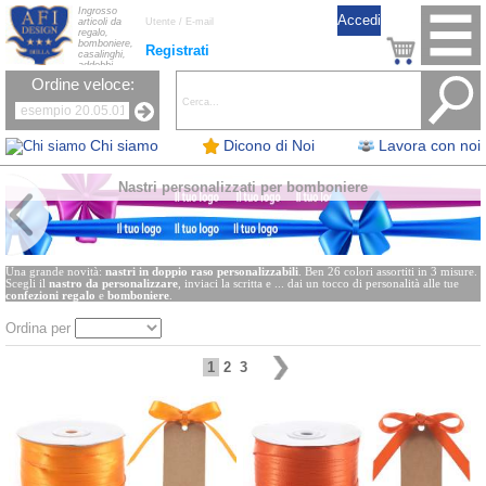
Ingrosso
articoli da
regalo,
bomboniere,
Registrati
casalinghi,
addobbi
natalizi, nastri,
Ordine veloce:
oggettistica,
accessori per
la tavola, fiori
artificiali e
candele.
Chi siamo
Dicono di Noi
Lavora con noi
Nastri personalizzati per bomboniere
Una grande novità:
nastri in doppio raso personalizzabili
. Ben 26 colori assortiti in 3 misure.
Scegli il
nastro da personalizzare
, inviaci la scritta e ... dai un tocco di personalità alle tue
confezioni regalo
e
bomboniere
.
Ordina per
1
2
3