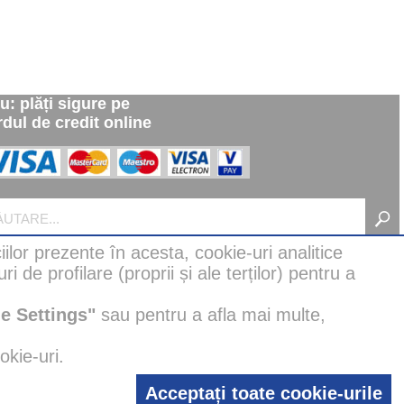
u: plăți sigure pe
rdul de credit online
iilor prezente în acesta, cookie-uri analitice
i de profilare (proprii și ale terților) pentru a
e Settings"
sau pentru a afla mai multe,
okie-uri.
 scopuri creative și ilustrative.
au fost proiectate și proiectate
exclusiv
de designerii noștri, fără