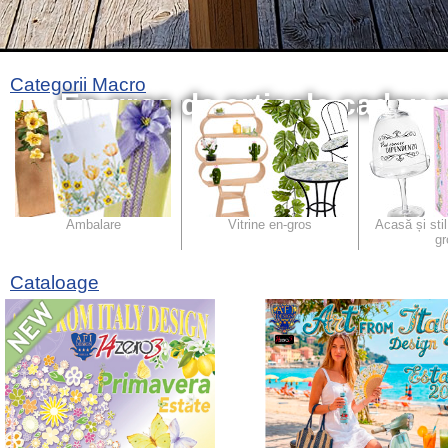
Categorii Macro
En-gros de articole cadou p
S
Ambalare
Vitrine en-gros
Acasă și stil
gr
Cataloage