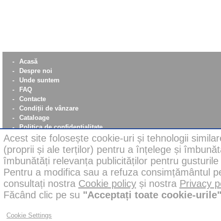
-
Acasă
-
Despre noi
-
Unde suntem
-
FAQ
-
Contacte
-
Condiții de vânzare
-
Cataloage
-
Politica de confidentialitate
Acest site folosește cookie-uri și tehnologii simila
-
Notificare – Poștă clasică
-
Cookie policy
(proprii și ale terților) pentru a înțelege și îmbunăt
-
WhistleBlowing
îmbunătăți relevanța publicităților pentru gusturil
-
Parità di Genere
Pentru a modifica sau a refuza consimțământul pent
consultați nostra
Cookie policy
și nostra
Privacy p
Făcând clic pe su
"Acceptați toate cookie-urile
Este posibil ca unele imagini de pe acest site să fi fost corect
Cu toate acestea, toate produsele noastre din fotografii sun
utilizarea AI.