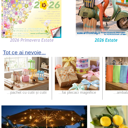
Tot ce ai nevoie...
...pachet cu cutii și cutii
...fai plecaci magnifice
...ambala