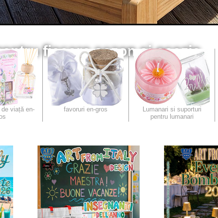
entru fiecare sezon și ocazie
EMN
 de viață en-
favoruri en-gros
Lumanari si suporturi
os
pentru lumanari