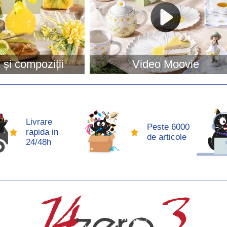
și compoziții
Video Moovie
Livrare
Peste 6000
rapida in
de articole
24/48h