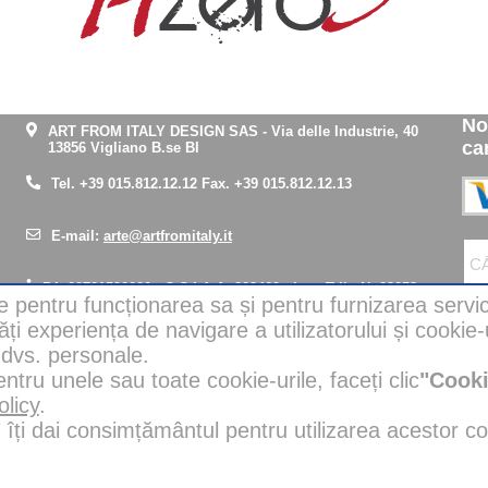
No
ART FROM ITALY DESIGN SAS
-
Via delle Industrie, 40
ca
13856 Vigliano B.se BI
Tel.
+39 015.812.12.12
Fax. +39 015.812.12.13
E-mail:
arte@artfromitaly.it
P.I. 02721590020 - C.C.I.A.A. 208469 - Iscr. Trib. N. 23253
re pentru funcționarea sa și pentru furnizarea servic
IBAN for Italy:
IT37R0306922300100000005041
Intesa San
Paolo
ăți experiența de navigare a utilizatorului și cookie-ur
IBAN pentru alte țări:
IT37R0306922300100000005041
Intesa San
e dvs. personale.
Paolo
ru unele sau toate cookie-urile, faceți clic
"Cooki
olicy
.
"
îți dai consimțământul pentru utilizarea acestor co
ate în fundaluri sau îmbunătățite în setări cu ajutorul inteligenței artificiale în
t reale și nu au fost modificate sau modificate; în plus, produsele de marcă