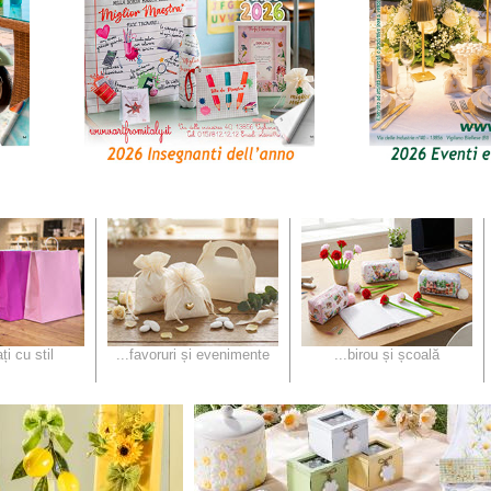
ți cu stil
...favoruri și evenimente
...birou și școală