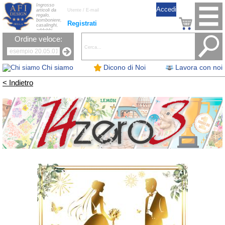
Ingrosso
articoli da
regalo,
bomboniere,
Registrati
casalinghi,
addobbi
natalizi, nastri,
Ordine veloce:
oggettistica,
accessori per
la tavola, fiori
artificiali e
candele.
Chi siamo
Dicono di Noi
Lavora con noi
< Indietro