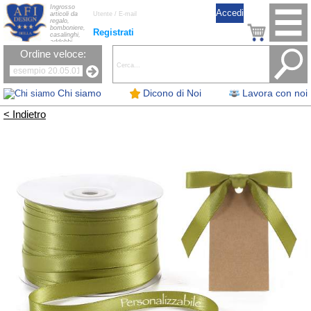
Ingrosso
articoli da
regalo,
bomboniere,
Registrati
casalinghi,
addobbi
natalizi, nastri,
Ordine veloce:
oggettistica,
accessori per
la tavola, fiori
artificiali e
candele.
Chi siamo
Dicono di Noi
Lavora con noi
< Indietro