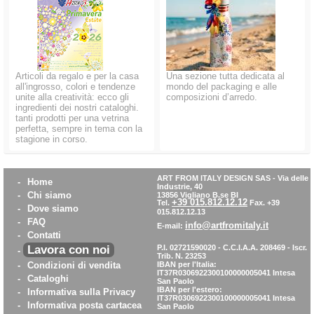
Articoli da regalo e per la casa
Una sezione tutta dedicata al
all'ingrosso, colori e tendenze
mondo del packaging e alle
unite alla creatività: ecco gli
composizioni d’arredo.
ingredienti dei nostri cataloghi.
tanti prodotti per una vetrina
perfetta, sempre in tema con la
stagione in corso.
ART FROM ITALY DESIGN SAS
-
Via delle
-
Home
Industrie, 40
-
Chi siamo
13856 Vigliano B.se BI
+39 015.812.12.12
Tel.
Fax. +39
-
Dove siamo
015.812.12.13
-
FAQ
info@artfromitaly.it
E-mail:
-
Contatti
Lavora con noi
P.I. 02721590020 - C.C.I.A.A. 208469 - Iscr.
-
Trib. N. 23253
-
Condizioni di vendita
IBAN per l'Italia:
IT37R0306922300100000005041
Intesa
-
Cataloghi
San Paolo
IBAN per l'estero:
-
Informativa sulla Privacy
IT37R0306922300100000005041
Intesa
-
Informativa posta cartacea
San Paolo