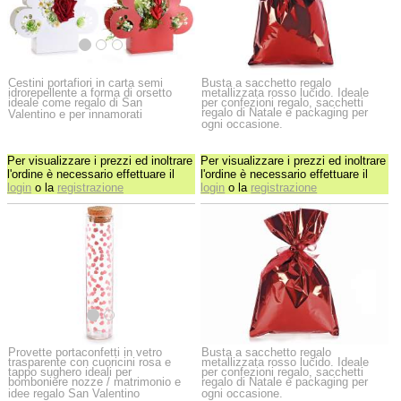
Cestini portafiori in carta semi
Busta a sacchetto regalo
idrorepellente a forma di orsetto
metallizzata rosso lucido. Ideale
ideale come regalo di San
per confezioni regalo, sacchetti
regalo di Natale e packaging per
Valentino e per innamorati
ogni occasione.
Per visualizzare i prezzi ed inoltrare
Per visualizzare i prezzi ed inoltrare
l'ordine è necessario effettuare il
l'ordine è necessario effettuare il
login
o la
registrazione
login
o la
registrazione
Provette portaconfetti in vetro
Busta a sacchetto regalo
trasparente con cuoricini rosa e
metallizzata rosso lucido. Ideale
tappo sughero ideali per
per confezioni regalo, sacchetti
bomboniere nozze / matrimonio e
regalo di Natale e packaging per
idee regalo San Valentino
ogni occasione.