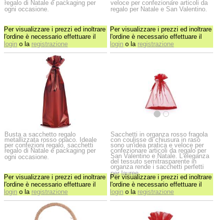
regalo di Natale e packaging per
veloce per confezionare articoli da
ogni occasione.
regalo per Natale e San Valentino.
Per visualizzare i prezzi ed inoltrare
Per visualizzare i prezzi ed inoltrare
l'ordine è necessario effettuare il
l'ordine è necessario effettuare il
login
o la
registrazione
login
o la
registrazione
Busta a sacchetto regalo
Sacchetti in organza rosso fragola
metallizzata rosso opaco. Ideale
con coulisse di chiusura in raso
per confezioni regalo, sacchetti
sono un'idea pratica e veloce per
regalo di Natale e packaging per
confezionare articoli da regalo per
San Valentino e Natale. L'eleganza
ogni occasione.
del tessuto semitrasparente in
organza rende i sacchetti perfetti
per lauree.
Per visualizzare i prezzi ed inoltrare
Per visualizzare i prezzi ed inoltrare
l'ordine è necessario effettuare il
l'ordine è necessario effettuare il
login
o la
registrazione
login
o la
registrazione