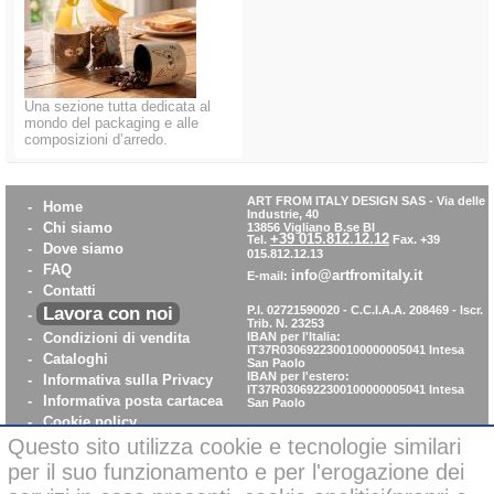
Una sezione tutta dedicata al
mondo del packaging e alle
composizioni d’arredo.
ART FROM ITALY DESIGN SAS
-
Via delle
-
Home
Industrie, 40
-
Chi siamo
13856 Vigliano B.se BI
+39 015.812.12.12
Tel.
Fax. +39
-
Dove siamo
015.812.12.13
-
FAQ
info@artfromitaly.it
E-mail:
-
Contatti
Lavora con noi
P.I. 02721590020 - C.C.I.A.A. 208469 - Iscr.
-
Trib. N. 23253
-
Condizioni di vendita
IBAN per l'Italia:
IT37R0306922300100000005041
Intesa
-
Cataloghi
San Paolo
IBAN per l'estero:
-
Informativa sulla Privacy
IT37R0306922300100000005041
Intesa
-
Informativa posta cartacea
San Paolo
-
Cookie policy
-
WhistleBlowing
Questo sito utilizza cookie e tecnologie similari
-
Parità di Genere
per il suo funzionamento e per l'erogazione dei