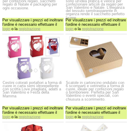
per confezioni regalo, sacchetti
sono un'idea pratica e veloce per
regalo di Natale e packaging per
confezionare articoli da regalo per
San Valentino e Natale. L'eleganza
ogni occasione.
del tessuto semitrasparente in
organza rende il sacchetto perfetto
lauree.
Per visualizzare i prezzi ed inoltrare
Per visualizzare i prezzi ed inoltrare
l'ordine è necessario effettuare il
l'ordine è necessario effettuare il
login
o la
registrazione
login
o la
registrazione
Cestini colorati portafiori a forma di
Scatole in cartoncino ondulato con
cuore in carta semi idrorepellente
6 scomparti e vetrinetta a forma di
con scritta Love intagliata, adatti a
cuore, ideale per confezioni regalo
San Valentino e Festa della
o bomboniere. Perfetta per San
Valentino o eventi speciali, con
Mamma
chiusura a scorrimento.
Per visualizzare i prezzi ed inoltrare
Per visualizzare i prezzi ed inoltrare
l'ordine è necessario effettuare il
l'ordine è necessario effettuare il
login
o la
registrazione
login
o la
registrazione