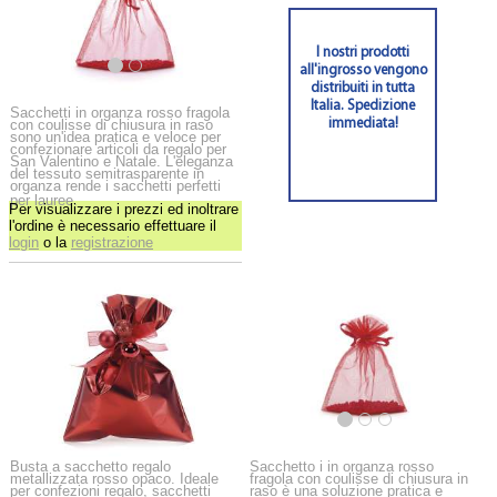
I nostri prodotti
all'ingrosso vengono
distribuiti in tutta
Italia. Spedizione
Sacchetti in organza rosso fragola
con coulisse di chiusura in raso
immediata!
sono un'idea pratica e veloce per
confezionare articoli da regalo per
San Valentino e Natale. L'eleganza
del tessuto semitrasparente in
organza rende i sacchetti perfetti
per lauree.
Per visualizzare i prezzi ed inoltrare
l'ordine è necessario effettuare il
login
o la
registrazione
Busta a sacchetto regalo
Sacchetto i in organza rosso
metallizzata rosso opaco. Ideale
fragola con coulisse di chiusura in
per confezioni regalo, sacchetti
raso è una soluzione pratica e