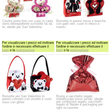
Cestini porta fiori con cuori in carta
Borsette in panno rosse e bianche
semi idrorepellente scrivibile fai da
con gatti neri, cuori in rilievo e
te, ideale per San Valentino
manici
Per visualizzare i prezzi ed inoltrare
Per visualizzare i prezzi ed inoltrare
l'ordine è necessario effettuare il
l'ordine è necessario effettuare il
login
o la
registrazione
login
o la
registrazione
Borsette per San Valentino in
Busta a sacchetto regalo
panno colorato con orsetto e cuori
metallizzata rosso lucido. Ideale
per confezioni regalo, sacchetti
rossi con glitter
regalo di Natale e packaging per
ogni occasione.