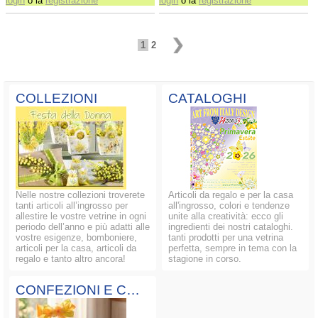
login
o la
registrazione
login
o la
registrazione
1
2
COLLEZIONI
CATALOGHI
Nelle nostre collezioni troverete
Articoli da regalo e per la casa
tanti articoli all’ingrosso per
all'ingrosso, colori e tendenze
allestire le vostre vetrine in ogni
unite alla creatività: ecco gli
periodo dell’anno e più adatti alle
ingredienti dei nostri cataloghi.
vostre esigenze, bomboniere,
tanti prodotti per una vetrina
articoli per la casa, articoli da
perfetta, sempre in tema con la
regalo e tanto altro ancora!
stagione in corso.
CONFEZIONI E COMPOSIZIONI