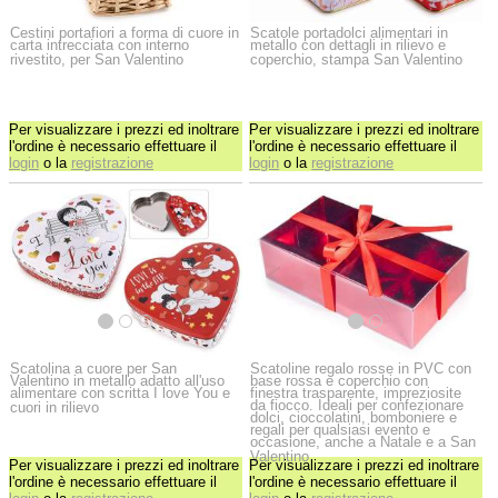
Cestini portafiori a forma di cuore in
Scatole portadolci alimentari in
carta intrecciata con interno
metallo con dettagli in rilievo e
rivestito, per San Valentino
coperchio, stampa San Valentino
Per visualizzare i prezzi ed inoltrare
Per visualizzare i prezzi ed inoltrare
l'ordine è necessario effettuare il
l'ordine è necessario effettuare il
login
o la
registrazione
login
o la
registrazione
Scatolina a cuore per San
Scatoline regalo rosse in PVC con
Valentino in metallo adatto all'uso
base rossa e coperchio con
alimentare con scritta I love You e
finestra trasparente, impreziosite
da fiocco. Ideali per confezionare
cuori in rilievo
dolci, cioccolatini, bomboniere e
regali per qualsiasi evento e
occasione, anche a Natale e a San
Valentino
Per visualizzare i prezzi ed inoltrare
Per visualizzare i prezzi ed inoltrare
l'ordine è necessario effettuare il
l'ordine è necessario effettuare il