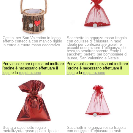
Cestini per San Valentino in legno
Sacchetto in organza rosso fragola
effetto corteccia con manico rigido
con coulisse di chiusura in raso
ideale per confezionare gioielli e
in corda e cuore rosso decorativo
piccole decorazioni. L'eleganza del
tessuto semitrasparente rende i
sacchetti perfetti per bomboniere di
laurea, San Valentino e Natale.
Per visualizzare i prezzi ed inoltrare
Per visualizzare i prezzi ed inoltrare
l'ordine è necessario effettuare il
l'ordine è necessario effettuare il
login
o la
registrazione
login
o la
registrazione
Busta a sacchetto regalo
Sacchetti in organza rosso fragola
metallizzata rosso opaco. Ideale
con coulisse di chiusura in raso