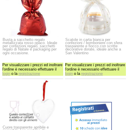
Busta a sacchetto regalo
Scatole in carta bianca per
metallizzata rosso opaco. Ideale
confezioni / bomboniere con sfera
per confezioni regalo, sacchetti
trasparente e fiocco con scritte
regalo di Natale e packaging per
decorative dorate, ideale anche a
ogni occasione.
San Valentino
Per visualizzare i prezzi ed inoltrare
Per visualizzare i prezzi ed inoltrare
l'ordine è necessario effettuare il
l'ordine è necessario effettuare il
login
o la
registrazione
login
o la
registrazione
Cuore trasparente apribile e