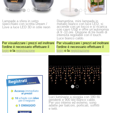
Lampade a sfera in vetro
Diamantina, mini lampada in
specchiato con scritta Dream /
metallo bianco con luce LED, si
accende con un tocco e si ricarica
Love a luce LED 3D in stile neon
con cavo USB e offre un’autonomia
di 9 -10 ore. Dispone di tre livelli di
intensità regolabili con il touch.
Luce bianco caldo.
Per visualizzare i prezzi ed inoltrare
Per visualizzare i prezzi ed inoltrare
l'ordine è necessario effettuare il
l'ordine è necessario effettuare il
login
o la
registrazione
login
o la
registrazione
Luci luminarie a pioggia con 180 fili
pendenti e 900 led bianco caldo.
Per uso interno ed esterno, sono
adatte per balconi, porticati, soffitti
e tetti.