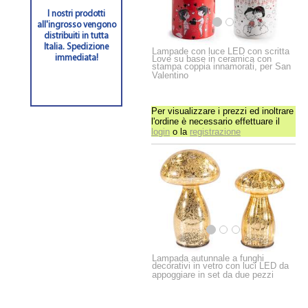
I nostri prodotti
all'ingrosso vengono
distribuiti in tutta
Italia. Spedizione
Lampade con luce LED con scritta
Love su base in ceramica con
immediata!
stampa coppia innamorati, per San
Valentino
Per visualizzare i prezzi ed inoltrare
l'ordine è necessario effettuare il
login
o la
registrazione
Lampada autunnale a funghi
decorativi in vetro con luci LED da
appoggiare in set da due pezzi