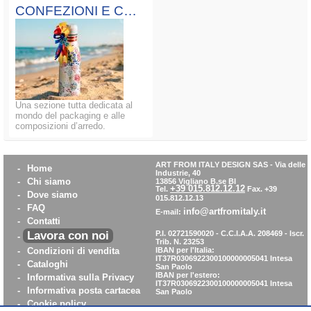
CONFEZIONI E COMPOSIZIONI
Una sezione tutta dedicata al
mondo del packaging e alle
composizioni d’arredo.
ART FROM ITALY DESIGN SAS
-
Via delle
-
Home
Industrie, 40
-
Chi siamo
13856 Vigliano B.se BI
+39 015.812.12.12
Tel.
Fax. +39
-
Dove siamo
015.812.12.13
-
FAQ
info@artfromitaly.it
E-mail:
-
Contatti
Lavora con noi
P.I. 02721590020 - C.C.I.A.A. 208469 - Iscr.
-
Trib. N. 23253
-
Condizioni di vendita
IBAN per l'Italia:
IT37R0306922300100000005041
Intesa
-
Cataloghi
San Paolo
IBAN per l'estero:
-
Informativa sulla Privacy
IT37R0306922300100000005041
Intesa
-
Informativa posta cartacea
San Paolo
-
Cookie policy