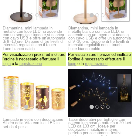
Diamantina, mini lampada in
Diamantina, mini lampada in
metallo con luce LED, si accende
metallo bianco con luce LED, si
con un semplice tocco e si ricarica
accende con un tocco e si ricarica
con cavo USB e offre un’autonomia
con cavo USB e offre un’autonomia
di 9 -10 ore. Dispone di tre livelli di
di 9 -10 ore. Dispone di tre livelli di
intensità regolabili con il touch.
intensità regolabili con il touch.
Luce bianco caldo.
Luce bianco caldo.
Per visualizzare i prezzi ed inoltrare
Per visualizzare i prezzi ed inoltrare
l'ordine è necessario effettuare il
l'ordine è necessario effettuare il
login
o la
registrazione
login
o la
registrazione
Lampade in vetro con decorazione
Tappi decorativi per bottiglie con
Albero della Vita con luci LED in
catena luminosa a batteria a 20 luci
LED da 103 cm. Ideale per
set da 4 pezzi
decorazioni natalizie interne,
perfetto per allestimenti festivi,