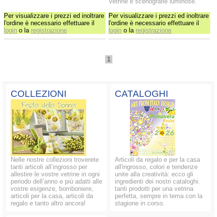
vetrine e scenografie luminose.
Per visualizzare i prezzi ed inoltrare
Per visualizzare i prezzi ed inoltrare
l'ordine è necessario effettuare il
l'ordine è necessario effettuare il
login
o la
registrazione
login
o la
registrazione
1
COLLEZIONI
CATALOGHI
Nelle nostre collezioni troverete
Articoli da regalo e per la casa
tanti articoli all’ingrosso per
all'ingrosso, colori e tendenze
allestire le vostre vetrine in ogni
unite alla creatività: ecco gli
periodo dell’anno e più adatti alle
ingredienti dei nostri cataloghi.
vostre esigenze, bomboniere,
tanti prodotti per una vetrina
articoli per la casa, articoli da
perfetta, sempre in tema con la
regalo e tanto altro ancora!
stagione in corso.