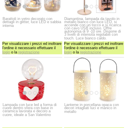
Barattoli in vetro decorato con
Diamantina, lampada da tavolo in
dettagli in glitter, luce LED e sabbia
metallo bianco con luce LED, si
accende con un tocco e si ricarica
interna
con cavo USB incluso. Offre
autonomia di 9 -10 ore. Dispone di
3 livelli di intensità regolabili con
touch. Luce bianco caldo.
Per visualizzare i prezzi ed inoltrare
Per visualizzare i prezzi ed inoltrare
l'ordine è necessario effettuare il
l'ordine è necessario effettuare il
login
o la
registrazione
login
o la
registrazione
Lampada con luce led a forma di
Lanterne in porcellana opaca con
cuore dentro sfera con base in
decori intagliati luci e manico in
ceramica lavorata e decoro a
metallo
cuore, ideale a San Valentino