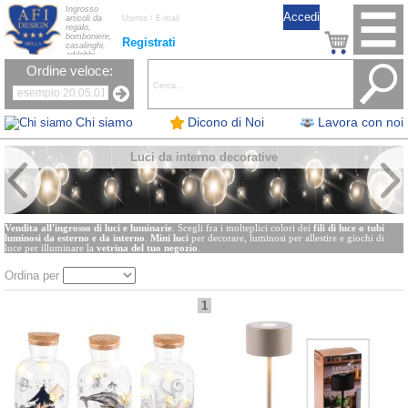
Ingrosso
articoli da
regalo,
bomboniere,
Registrati
casalinghi,
addobbi
natalizi, nastri,
Ordine veloce:
oggettistica,
accessori per
la tavola, fiori
artificiali e
candele.
Chi siamo
Dicono di Noi
Lavora con noi
Luci da interno decorative
Vendita all'ingrosso di luci e luminarie
. Scegli fra i molteplici colori dei
fili di luce o tubi
luminosi da esterno e da interno
.
Mini luci
per decorare, luminosi per allestire e giochi di
luce per illuminare la
vetrina del tuo negozio
.
Ordina per
1