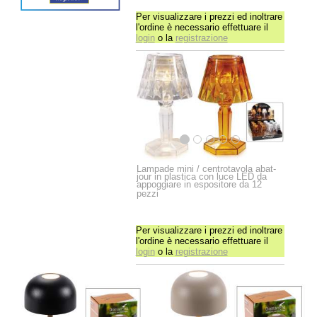
Per visualizzare i prezzi ed inoltrare
l'ordine è necessario effettuare il
login
o la
registrazione
Lampade mini / centrotavola abat-
jour in plastica con luce LED da
appoggiare in espositore da 12
pezzi
Per visualizzare i prezzi ed inoltrare
l'ordine è necessario effettuare il
login
o la
registrazione