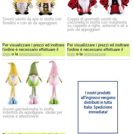
Gnomi vestiti da ape in stoffa con
Coppia di gnometti vestiti da
coccinella in stoffa con margherita
fiorellini e con ali da appoggiare
su cappello a righe, antenne e ali a
pois da appoggiare
Per visualizzare i prezzi ed inoltrare
Per visualizzare i prezzi ed inoltrare
l'ordine è necessario effettuare il
l'ordine è necessario effettuare il
login
o la
registrazione
login
o la
registrazione
I nostri prodotti
all'ingrosso vengono
distribuiti in tutta
Italia. Spedizione
Gnomi gambelunghe in stoffa
imbottita da appoggiare, ideale per
immediata!
vetrine e allestimenti