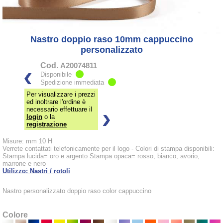
Nastro doppio raso 10mm cappuccino
personalizzato
Cod.
A20074811
Disponibile
Spedizione immediata
Per visualizzare i prezzi
ed inoltrare l'ordine è
necessario effettuare il
login
o la
registrazione
Misure: mm 10 H
Verrete contattati telefonicamente per il logo - Colori di stampa disponibili:
Stampa lucida= oro e argento Stampa opaca= rosso, bianco, avorio,
marrone e nero
Utilizzo: Nastri / rotoli
Nastro personalizzato doppio raso color cappuccino
Colore