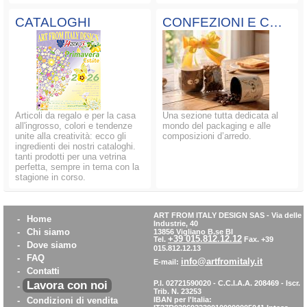
CATALOGHI
CONFEZIONI E COMPOSIZIONI
Articoli da regalo e per la casa
Una sezione tutta dedicata al
all'ingrosso, colori e tendenze
mondo del packaging e alle
unite alla creatività: ecco gli
composizioni d’arredo.
ingredienti dei nostri cataloghi.
tanti prodotti per una vetrina
perfetta, sempre in tema con la
stagione in corso.
ART FROM ITALY DESIGN SAS
-
Via delle
-
Home
Industrie, 40
-
Chi siamo
13856 Vigliano B.se BI
+39 015.812.12.12
Tel.
Fax. +39
-
Dove siamo
015.812.12.13
-
FAQ
info@artfromitaly.it
E-mail:
-
Contatti
Lavora con noi
P.I. 02721590020 - C.C.I.A.A. 208469 - Iscr.
-
Trib. N. 23253
-
Condizioni di vendita
IBAN per l'Italia: