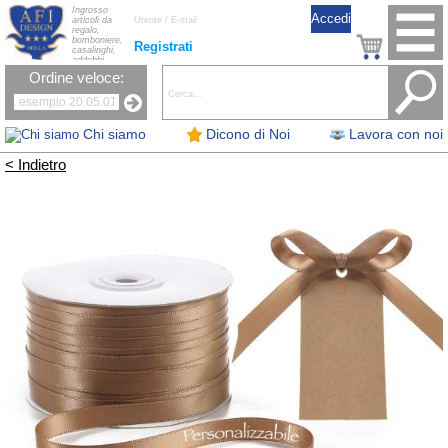
Ingrosso
articoli da
regalo,
bomboniere,
Registrati
casalinghi,
addobbi
natalizi, nastri,
Ordine veloce:
oggettistica,
accessori per
la tavola, fiori
artificiali e
candele.
Chi siamo
Dicono di Noi
Lavora con noi
< Indietro