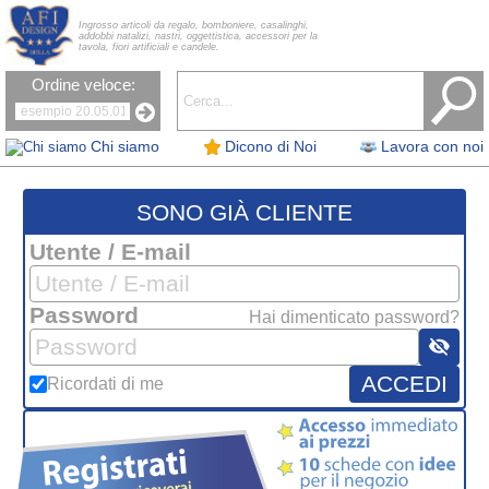
Ingrosso articoli da regalo, bomboniere, casalinghi,
addobbi natalizi, nastri, oggettistica, accessori per la
tavola, fiori artificiali e candele.
Ordine veloce:
Chi siamo
Dicono di Noi
Lavora con noi
SONO GIÀ CLIENTE
Utente / E-mail
Password
Hai dimenticato password?
visibility_off
ACCEDI
Ricordati di me