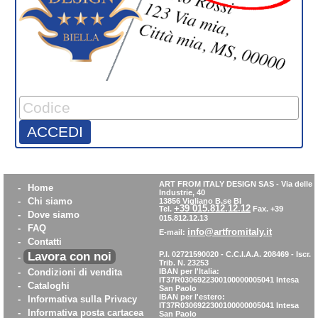
ACCEDI
ART FROM ITALY DESIGN SAS
-
Via delle
-
Home
Industrie, 40
-
Chi siamo
13856 Vigliano B.se BI
+39 015.812.12.12
Tel.
Fax. +39
-
Dove siamo
015.812.12.13
-
FAQ
info@artfromitaly.it
E-mail:
-
Contatti
Lavora con noi
P.I. 02721590020 - C.C.I.A.A. 208469 - Iscr.
-
Trib. N. 23253
-
Condizioni di vendita
IBAN per l'Italia:
IT37R0306922300100000005041
Intesa
-
Cataloghi
San Paolo
IBAN per l'estero:
-
Informativa sulla Privacy
IT37R0306922300100000005041
Intesa
-
Informativa posta cartacea
San Paolo