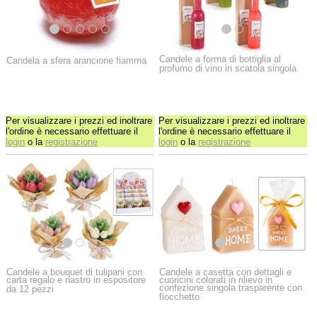
Candele a forma di bottiglia al
Candela a sfera arancione fiamma
profumo di vino in scatola singola
Per visualizzare i prezzi ed inoltrare
Per visualizzare i prezzi ed inoltrare
l'ordine è necessario effettuare il
l'ordine è necessario effettuare il
login
o la
registrazione
login
o la
registrazione
Candele a bouquet di tulipani con
Candele a casetta con dettagli e
carta regalo e nastro in espositore
cuoricini colorati in rilievo in
confezione singola trasparente con
da 12 pezzi
fiocchetto