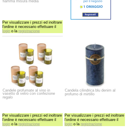
fiamma misura media
Per visualizzare i prezzi ed inoltrare
l'ordine è necessario effettuare il
login
o la
registrazione
Candele profumate al vino in
Candela cilindrica blu denim al
vasetto di vetro con confezione
profumo di mirtillo
regalo
Per visualizzare i prezzi ed inoltrare
Per visualizzare i prezzi ed inoltrare
l'ordine è necessario effettuare il
l'ordine è necessario effettuare il
login
o la
registrazione
login
o la
registrazione