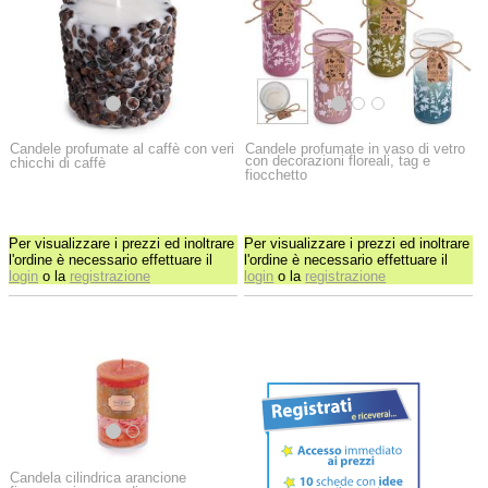
Candele profumate al caffè con veri
Candele profumate in vaso di vetro
con decorazioni floreali, tag e
chicchi di caffè
fiocchetto
Per visualizzare i prezzi ed inoltrare
Per visualizzare i prezzi ed inoltrare
l'ordine è necessario effettuare il
l'ordine è necessario effettuare il
login
o la
registrazione
login
o la
registrazione
Candela cilindrica arancione