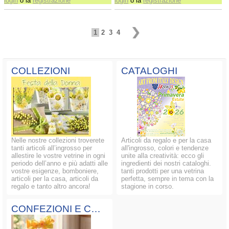
login
o la
registrazione
login
o la
registrazione
1
2
3
4
COLLEZIONI
CATALOGHI
Nelle nostre collezioni troverete
Articoli da regalo e per la casa
tanti articoli all’ingrosso per
all'ingrosso, colori e tendenze
allestire le vostre vetrine in ogni
unite alla creatività: ecco gli
periodo dell’anno e più adatti alle
ingredienti dei nostri cataloghi.
vostre esigenze, bomboniere,
tanti prodotti per una vetrina
articoli per la casa, articoli da
perfetta, sempre in tema con la
regalo e tanto altro ancora!
stagione in corso.
CONFEZIONI E COMPOSIZIONI