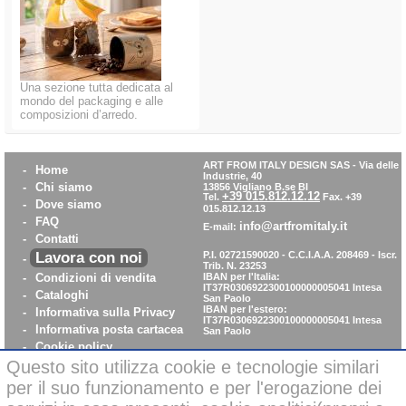
Una sezione tutta dedicata al
mondo del packaging e alle
composizioni d’arredo.
ART FROM ITALY DESIGN SAS
-
Via delle
-
Home
Industrie, 40
-
Chi siamo
13856 Vigliano B.se BI
+39 015.812.12.12
Tel.
Fax. +39
-
Dove siamo
015.812.12.13
-
FAQ
info@artfromitaly.it
E-mail:
-
Contatti
Lavora con noi
P.I. 02721590020 - C.C.I.A.A. 208469 - Iscr.
-
Trib. N. 23253
-
Condizioni di vendita
IBAN per l'Italia:
IT37R0306922300100000005041
Intesa
-
Cataloghi
San Paolo
IBAN per l'estero:
-
Informativa sulla Privacy
IT37R0306922300100000005041
Intesa
-
Informativa posta cartacea
San Paolo
-
Cookie policy
-
WhistleBlowing
Questo sito utilizza cookie e tecnologie similari
-
Parità di Genere
per il suo funzionamento e per l'erogazione dei