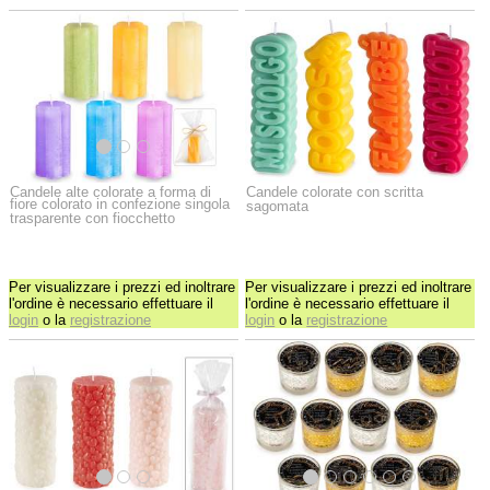
Candele alte colorate a forma di
Candele colorate con scritta
fiore colorato in confezione singola
sagomata
trasparente con fiocchetto
Per visualizzare i prezzi ed inoltrare
Per visualizzare i prezzi ed inoltrare
l'ordine è necessario effettuare il
l'ordine è necessario effettuare il
login
o la
registrazione
login
o la
registrazione