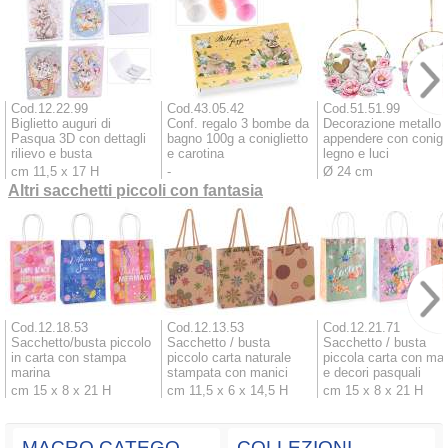
Cod.12.22.99
Cod.43.05.42
Cod.51.51.99
Biglietto auguri di
Conf. regalo 3 bombe da
Decorazione metallo 
Pasqua 3D con dettagli
bagno 100g a coniglietto
appendere con conigl
rilievo e busta
e carotina
legno e luci
cm 11,5 x 17 H
-
Ø 24 cm
Altri sacchetti piccoli con fantasia
Cod.12.18.53
Cod.12.13.53
Cod.12.21.71
Sacchetto/busta piccolo
Sacchetto / busta
Sacchetto / busta
in carta con stampa
piccolo carta naturale
piccola carta con man
marina
stampata con manici
e decori pasquali
cm 15 x 8 x 21 H
cm 11,5 x 6 x 14,5 H
cm 15 x 8 x 21 H
MACRO CATEGORIE
COLLEZIONI