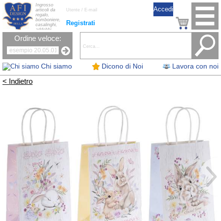
Ingrosso
articoli da
regalo,
bomboniere,
Registrati
casalinghi,
addobbi
natalizi, nastri,
Ordine veloce:
oggettistica,
accessori per
la tavola, fiori
artificiali e
candele.
Chi siamo
Dicono di Noi
Lavora con noi
< Indietro