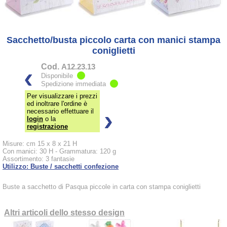
Sacchetto/busta piccolo carta con manici stampa
coniglietti
Cod.
A12.23.13
Disponibile
Spedizione immediata
Per visualizzare i prezzi
ed inoltrare l'ordine è
necessario effettuare il
login
o la
registrazione
Misure: cm 15 x 8 x 21 H
Con manici: 30 H - Grammatura: 120 g
Assortimento: 3 fantasie
Utilizzo: Buste / sacchetti confezione
Buste a sacchetto di Pasqua piccole in carta con stampa coniglietti
Altri articoli dello stesso design