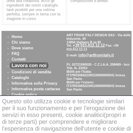
unite alla creatività: ecco gli
composizioni d’arredo.
ingredienti dei nostri cataloghi.
tanti prodotti per una vetrina
perfetta, sempre in tema con la
stagione in corso.
ART FROM ITALY DESIGN SAS
-
Via delle
-
Home
Industrie, 40
-
Chi siamo
13856 Vigliano B.se BI
+39 015.812.12.12
Tel.
Fax. +39
-
Dove siamo
015.812.12.13
-
FAQ
info@artfromitaly.it
E-mail:
-
Contatti
Lavora con noi
P.I. 02721590020 - C.C.I.A.A. 208469 - Iscr.
-
Trib. N. 23253
-
Condizioni di vendita
IBAN per l'Italia:
IT37R0306922300100000005041
Intesa
-
Cataloghi
San Paolo
IBAN per l'estero:
-
Informativa sulla Privacy
IT37R0306922300100000005041
Intesa
-
Informativa posta cartacea
San Paolo
-
Cookie policy
-
WhistleBlowing
Questo sito utilizza cookie e tecnologie similari
-
Parità di Genere
per il suo funzionamento e per l'erogazione dei
servizi in esso presenti, cookie analitici(propri e
di terze parti) per comprendere e migliorare
Pagamenti sicuri con carta di credito on-line
l'esperienza di navigazione dell'utente e cookie di