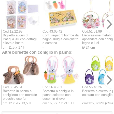
Cod.12.22.99
Cod.43.05.42
Cod.51.51.99
Biglietto auguri di
Conf. regalo 3 bombe da
Decorazione metallo 
Pasqua 3D con dettagli
bagno 100g a coniglietto
appendere con conigl
rilievo e busta
e carotina
legno e luci
cm 11,5 x 17 H
-
Ø 24 cm
Altre borsette con coniglio in panno:
Cod.56.45.51
Cod.56.45.61
Cod.56.48.26
Borsetta in panno a
Borsetta a coniglio in
Borsetta a ovetto in 
coniglietto con morbide
panno colorato con
colorato con coniglio e
orecchie eco-fur
decori in rilievo
cm 12 x 9 x 13,5 H
cm 16,5 x 7 x 21,5 H
cm11x6,5x12H (c/ma