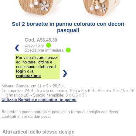
Set 2 borsette in panno colorato con decori
pasquali
Cod.
A56.45.30
Disponibile
Spedizione immediata
Per visualizzare i prezzi
ed inoltrare l'ordine è
necessario effettuare il
login
o la
registrazione
Misure: Grande: cm 11 x 9 x 20,5 H
Con manico: 24 H - Spazio riempibile: 10,5 x 8 x 6 H - Piccola: 8 x 7,5 x 16
H (c/manico 18) - Spazio riempibile: 8 x 6,5 x 5 H
Utilizzo: Borsette e contenitori in panno
Borsette in panno portadolci pasquali a forma di coniglio con decori
applicati in set da due pezzi
Altri articoli dello stesso design