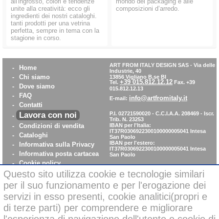
all'ingrosso, colori e tendenze
mondo del packaging e alle
unite alla creatività: ecco gli
composizioni d’arredo.
ingredienti dei nostri cataloghi.
tanti prodotti per una vetrina
perfetta, sempre in tema con la
stagione in corso.
ART FROM ITALY DESIGN SAS
-
Via delle
-
Home
Industrie, 40
-
Chi siamo
13856 Vigliano B.se BI
+39 015.812.12.12
Tel.
Fax. +39
-
Dove siamo
015.812.12.13
-
FAQ
info@artfromitaly.it
E-mail:
-
Contatti
Lavora con noi
P.I. 02721590020 - C.C.I.A.A. 208469 - Iscr.
-
Trib. N. 23253
-
Condizioni di vendita
IBAN per l'Italia:
IT37R0306922300100000005041
Intesa
-
Cataloghi
San Paolo
IBAN per l'estero:
-
Informativa sulla Privacy
IT37R0306922300100000005041
Intesa
-
Informativa posta cartacea
San Paolo
-
Cookie policy
-
WhistleBlowing
Questo sito utilizza cookie e tecnologie similari
-
Parità di Genere
per il suo funzionamento e per l'erogazione dei
servizi in esso presenti, cookie analitici(propri e
di terze parti) per comprendere e migliorare
Pagamenti sicuri con carta di credito on-line