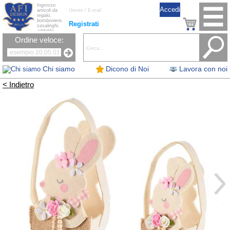
Ingrosso
articoli da
regalo,
bomboniere,
Registrati
casalinghi,
addobbi
natalizi, nastri,
Ordine veloce:
oggettistica,
accessori per
la tavola, fiori
artificiali e
candele.
Chi siamo
Dicono di Noi
Lavora con noi
< Indietro