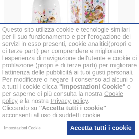
Questo sito utilizza cookie e tecnologie similari
per il suo funzionamento e per l'erogazione dei
Cod. 71.53.32
servizi in esso presenti, cookie analitici(propri e
Campanella in ceramica con decori
di terze parti) per comprendere e migliorare
coniglietto
l'esperienza di navigazione dell'utente e cookie di
profilazione (propri e di terze parti) per migliorare
l'attinenza delle pubblicità ai tuoi gusti personali.
Per modificare o negare il consenso ad alcuni o
a tutti i cookie clicca
"Impostazioni Cookie"
o
per saperne di più consulta la nostra
Cookie
policy
e la nostra
Privacy policy
.
Cliccando su
"Accetta tutti i cookie"
acconsenti all'uso di suddetti cookie.
Cod. 80.18.81
Set 3 piatti tondi in vetro decorato con