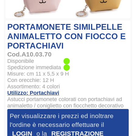
PORTAMONETE SIMILPELLE
ANIMALETTO CON FIOCCO E
PORTACHIAVI
Cod.A10.03.70
Disponibile
Spedizione immediata
Misure: cm 11 x 5,5 x 9 H
Con orecchie: 12 H
Assortimento: 4 colori
Utilizzo: Portachiavi
Astucci portamonete colorati con portachiavi ad
animaletto / coniglietto con fiocchetto decorativo
Per visualizzare i prezzi ed inoltrare
l'ordine è necessario effettuare il
LOGIN
o la
REGISTRAZIONE