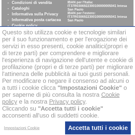
-
Condizioni di vendita
IBAN per l'Italia:
IT37R0306922300100000005041
Intesa
-
Cataloghi
San Paolo
IBAN per l'estero:
-
Informativa sulla Privacy
IT37R0306922300100000005041
Intesa
-
Informativa posta cartacea
San Paolo
-
Cookie policy
-
WhistleBlowing
Questo sito utilizza cookie e tecnologie similari
-
Parità di Genere
per il suo funzionamento e per l'erogazione dei
servizi in esso presenti, cookie analitici(propri e
di terze parti) per comprendere e migliorare
Pagamenti sicuri con carta di credito on-line
l'esperienza di navigazione dell'utente e cookie di
profilazione (propri e di terze parti) per migliorare
l'attinenza delle pubblicità ai tuoi gusti personali.
Per modificare o negare il consenso ad alcuni o
a tutti i cookie clicca
"Impostazioni Cookie"
o
Alcune immagini di questo sito possono essere state corrette negli
per saperne di più consulta la nostra
Cookie
sfondi o migliorate nelle ambientazioni con l’ausilio di intelligenza
policy
e la nostra
Privacy policy
.
artificiale per finalità creative e illustrative.
Tutti i nostri prodotti presenti nelle foto invece, sono reali e non sono
Cliccando su
"Accetta tutti i cookie"
stati modificati o alterati; inoltre i prodotti a marchio
sono
acconsenti all'uso di suddetti cookie.
stati ideati e disegnati
esclusivamente
dalle mani dei nostri
disegnatori, senza l’impiego di AI.
D’altronde lo dice anche la nostra policy aziendale, che vieta
l’utilizzo di AI ai disegnatori =
100 % Creatività, 0% AI.