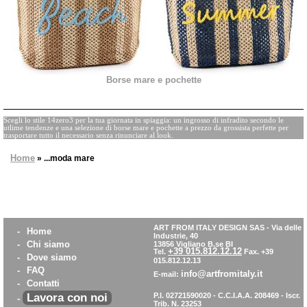
Borse mare e pochette
Scegli lo stile 14zero3 per la tua giornata in spiaggia: un ingrosso di infradito secondo le
utlime tendenze e una selezione di borse mare e pochette a prezzo da grossista perfette per
trasportare tutto il necessario senza rinunciare al look.
Home
» ...moda mare
ART FROM ITALY DESIGN SAS
-
Via delle
-
Home
Industrie, 40
-
Chi siamo
13856 Vigliano B.se BI
+39 015.812.12.12
Tel.
Fax. +39
-
Dove siamo
015.812.12.13
-
FAQ
info@artfromitaly.it
E-mail:
-
Contatti
Lavora con noi
P.I. 02721590020 - C.C.I.A.A. 208469 - Iscr.
-
Trib. N. 23253