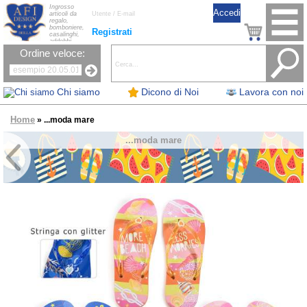
Ingrosso
articoli da
regalo,
bomboniere,
Registrati
casalinghi,
addobbi
natalizi, nastri,
Ordine veloce:
oggettistica,
accessori per
la tavola, fiori
artificiali e
candele.
Chi siamo
Dicono di Noi
Lavora con noi
Home
» ...moda mare
...moda mare