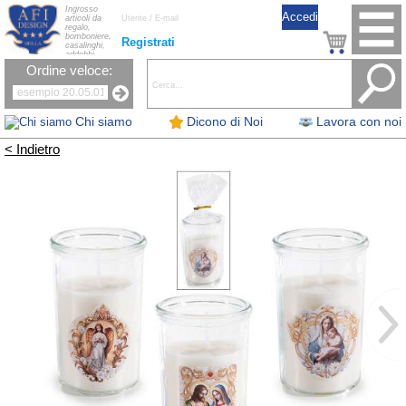
Ingrosso
articoli da
regalo,
bomboniere,
Registrati
casalinghi,
addobbi
natalizi, nastri,
Ordine veloce:
oggettistica,
accessori per
la tavola, fiori
artificiali e
candele.
Chi siamo
Dicono di Noi
Lavora con noi
< Indietro