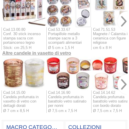
Cod.13.00.80
Cod.53.33.67
Cod.71.51.53
Conf. 30 stick incenso
Portapillole metallo
Magnete / Calamita i
stampa sacra con
stampe sacre a 3
ceramica con figure
portaincenso legno
scomparti alimentari
religiose
Stick: cm 25,5 H
Ø 5 cm x 1,5 H
cm 6 x 8 H
Altre candele in vasetto di vetro
Cod.14.15.00
Cod.14.16.90
Cod.14.14.62
Candela profumata in
Candela profumata in
Candela profumata
vasetto di vetro con
barattolo vetro satinato
barattolo vetro satina
dettagli dorati
per nonni
con bordo dorato
Ø 7 cm x 8,5 H
Ø 7,5 cm x 7,5 H
Ø 7,5 cm x 7,5 H
MACRO CATEGORIE
COLLEZIONI