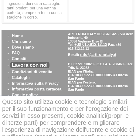
ingredienti dei nostri cataloghi.
tanti prodotti per una vetrina
perfetta, sempre in tema con la
stagione in corso.
ART FROM ITALY DESIGN SAS
-
Via delle
-
Home
Industrie, 40
-
Chi siamo
13856 Vigliano B.se BI
+39 015.812.12.12
Tel.
Fax. +39
-
Dove siamo
015.812.12.13
-
FAQ
info@artfromitaly.it
E-mail:
-
Contatti
Lavora con noi
P.I. 02721590020 - C.C.I.A.A. 208469 - Iscr.
-
Trib. N. 23253
-
Condizioni di vendita
IBAN per l'Italia:
IT37R0306922300100000005041
Intesa
-
Cataloghi
San Paolo
IBAN per l'estero:
-
Informativa sulla Privacy
IT37R0306922300100000005041
Intesa
-
Informativa posta cartacea
San Paolo
-
Cookie policy
-
WhistleBlowing
Questo sito utilizza cookie e tecnologie similari
-
Parità di Genere
per il suo funzionamento e per l'erogazione dei
servizi in esso presenti, cookie analitici(propri e
di terze parti) per comprendere e migliorare
Pagamenti sicuri con carta di credito on-line
l'esperienza di navigazione dell'utente e cookie di