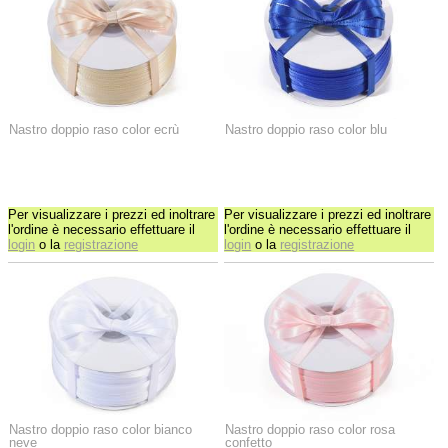
Nastro doppio raso color ecrù
Nastro doppio raso color blu
Per visualizzare i prezzi ed inoltrare
Per visualizzare i prezzi ed inoltrare
l'ordine è necessario effettuare il
l'ordine è necessario effettuare il
login
o la
registrazione
login
o la
registrazione
Nastro doppio raso color bianco
Nastro doppio raso color rosa
neve
confetto