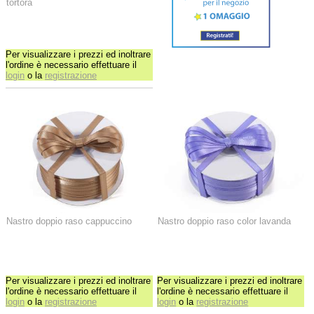
tortora
Per visualizzare i prezzi ed inoltrare
l'ordine è necessario effettuare il
login
o la
registrazione
Nastro doppio raso cappuccino
Nastro doppio raso color lavanda
Per visualizzare i prezzi ed inoltrare
Per visualizzare i prezzi ed inoltrare
l'ordine è necessario effettuare il
l'ordine è necessario effettuare il
login
o la
registrazione
login
o la
registrazione