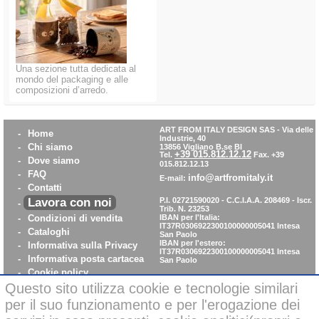
Una sezione tutta dedicata al
mondo del packaging e alle
composizioni d’arredo.
ART FROM ITALY DESIGN SAS
-
Via delle
-
Home
Industrie, 40
-
Chi siamo
13856 Vigliano B.se BI
+39 015.812.12.12
Tel.
Fax. +39
-
Dove siamo
015.812.12.13
-
FAQ
info@artfromitaly.it
E-mail:
-
Contatti
Lavora con noi
P.I. 02721590020 - C.C.I.A.A. 208469 - Iscr.
-
Trib. N. 23253
-
Condizioni di vendita
IBAN per l'Italia:
IT37R0306922300100000005041
Intesa
-
Cataloghi
San Paolo
IBAN per l'estero:
-
Informativa sulla Privacy
IT37R0306922300100000005041
Intesa
-
Informativa posta cartacea
San Paolo
-
Cookie policy
-
WhistleBlowing
Questo sito utilizza cookie e tecnologie similari
-
Parità di Genere
per il suo funzionamento e per l'erogazione dei