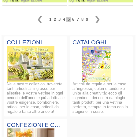
login
o la
registrazione
login
o la
registrazione
1
2
3
4
5
6
7
8
9
COLLEZIONI
CATALOGHI
Nelle nostre collezioni troverete
Articoli da regalo e per la casa
tanti articoli all’ingrosso per
all'ingrosso, colori e tendenze
allestire le vostre vetrine in ogni
unite alla creatività: ecco gli
periodo dell’anno e più adatti alle
ingredienti dei nostri cataloghi.
vostre esigenze, bomboniere,
tanti prodotti per una vetrina
articoli per la casa, articoli da
perfetta, sempre in tema con la
regalo e tanto altro ancora!
stagione in corso.
CONFEZIONI E COMPOSIZIONI