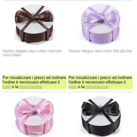
Nastro doppio raso color marrone
Nastro doppio raso color lilla glicine
cioccolato
Per visualizzare i prezzi ed inoltrare
Per visualizzare i prezzi ed inoltrare
l'ordine è necessario effettuare il
l'ordine è necessario effettuare il
login
o la
registrazione
login
o la
registrazione