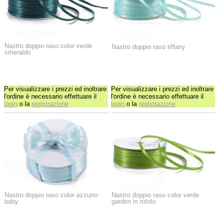
Nastro doppio raso color verde
Nastro doppio raso tiffany
smeraldo
Per visualizzare i prezzi ed inoltrare
Per visualizzare i prezzi ed inoltrare
l'ordine è necessario effettuare il
l'ordine è necessario effettuare il
login
o la
registrazione
login
o la
registrazione
Nastro doppio raso color azzurro
Nastro doppio raso color verde
baby
garden in rotolo