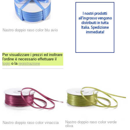
I nostri prodotti
all'ingrosso vengono
distribuiti in tutta
Italia. Spedizione
Nastro doppio raso color blu avio
immediata!
Per visualizzare i prezzi ed inoltrare
l'ordine è necessario effettuare il
login
o la
registrazione
Nastro doppio raso color verde
Nastro doppio raso color vinaccia
oliva