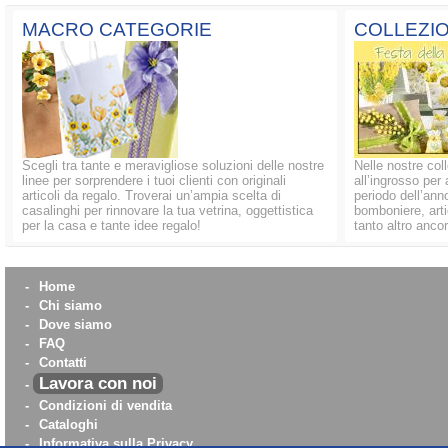
MACRO CATEGORIE
COLLEZIO
Scegli tra tante e meravigliose soluzioni delle nostre
Nelle nostre coll
linee per sorprendere i tuoi clienti con originali
all’ingrosso per 
articoli da regalo. Troverai un’ampia scelta di
periodo dell’anno
casalinghi per rinnovare la tua vetrina, oggettistica
bomboniere, artic
per la casa e tante idee regalo!
tanto altro ancor
-
Home
-
Chi siamo
-
Dove siamo
-
FAQ
-
Contatti
Lavora con noi
-
-
Condizioni di vendita
-
Cataloghi
-
Informativa sulla Privacy