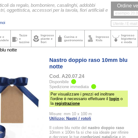
ticoli da regalo, bomboniere, casalinghi, addobbi
Ordine ve
tri, oggettistica, accessori per la tavola, fiori artificiali e
noi
Tazze
Ingrosso
Ingrosso
e e
Cucina e
Ingrosso
e
piante e
bigiotteria
andele
gastronomia
Kids
tazzine
fiori
e moda
lu notte
Nastro doppio raso 10mm blu
notte
Cod.
A20.07.24
Disponibile
Spedizione immediata
Per visualizzare i prezzi ed inoltrare
l'ordine è necessario effettuare il
login
o
la
registrazione
Misure: mm 10 x 100 m
Utilizzo: Nastri / rotoli
Il colore blu notte del
nastro doppio raso
10mm x 100m fa si che sia ideale per rifinire
e decorare le tue
confezioni natalizie
e in