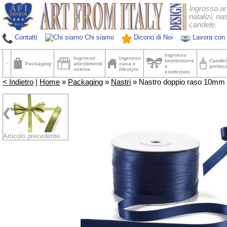
Ingrosso ar
natalizi, nas
candele.
Contatti
Chi siamo
Dicono di Noi
Lavora con 
Ingrosso
Ingrosso
Ingrosso
bomboniere
Candel
Packaging
allestimenti
casa e
e
portac
vetrine
lifestyle
confezioni
< Indietro
|
Home
»
Packaging
»
Nastri
» Nastro doppio raso 10mm b
Articolo precedente