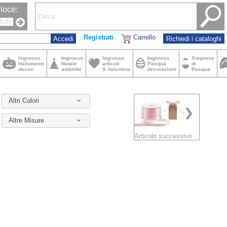
loce:
Registrati
Carrello
Richiedi i cataloghi
Ingrosso
Ingrosso
Ingrosso
Ingrosso
Sorprese
Halloween
Natale
articoli
Pasqua
di
decori
addobbi
S.Valentino
decorazioni
Pasqua
Altri Colori
Altre Misure
Articolo successivo