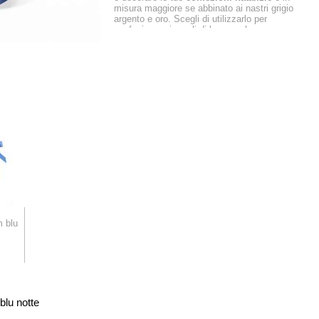
misura maggiore se abbinato ai nastri grigio
argento e oro. Scegli di utilizzarlo per
confezionare i regali di laurea o le
composizioni floreali destinate ai laureandi in
giurisprudenza e scienze politiche. Vista la
semplicità nell'abbinare questo
nastro
con
molti altri nastri presenti nel nostro
assortimento, non puoi non sceglierlo.
 blu
lu notte