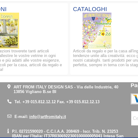
NI
CATALOGHI
ezioni troverete tanti articoli
Articoli da regalo e per la casa all'in
allestire le vostre vetrine in ogni
tendenze unite alla creatività: ecco g
 e più adatti alle vostre esigenze,
nostri cataloghi. tanti prodotti per un
oli per la casa, articoli da regalo e
perfetta, sempre in tema con la stag
a!
Pa
ART FROM ITALY DESIGN SAS
-
Via delle Industrie, 40
13856 Vigliano B.se BI
Tel.
+39 015.812.12.12
Fax. +39 015.812.12.13
E-mail:
info@artfromitaly.it
P.I. 02721590020 - C.C.I.A.A. 208469 - Iscr. Trib. N. 23253
IBAN per l'Italia:
IT37R0306922300100000005041
Intesa San