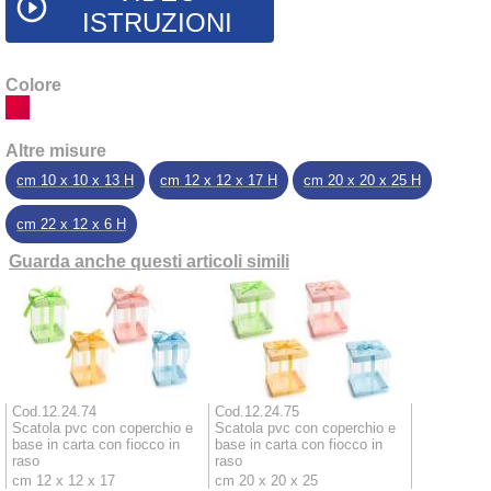
play_circle_outline
ISTRUZIONI
Colore
Altre misure
cm 10 x 10 x 13 H
cm 12 x 12 x 17 H
cm 20 x 20 x 25 H
cm 22 x 12 x 6 H
Guarda anche questi articoli simili
Cod.12.24.74
Cod.12.24.75
Scatola pvc con coperchio e
Scatola pvc con coperchio e
base in carta con fiocco in
base in carta con fiocco in
raso
raso
cm 12 x 12 x 17
cm 20 x 20 x 25