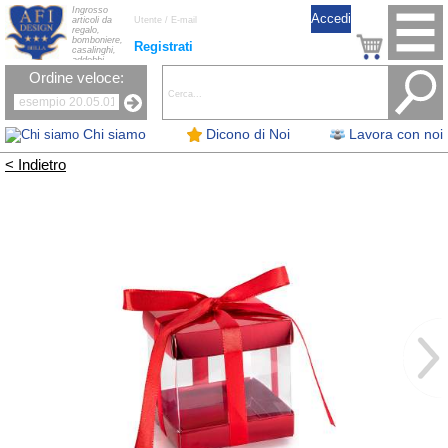
Ingrosso
articoli da
regalo,
bomboniere,
Registrati
casalinghi,
addobbi
natalizi, nastri,
Ordine veloce:
oggettistica,
accessori per
la tavola, fiori
artificiali e
candele.
Chi siamo
Dicono di Noi
Lavora con noi
< Indietro