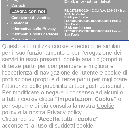
info@artfromitaly.it
E-mail:
-
Contatti
Lavora con noi
P.I. 02721590020 - C.C.I.A.A. 208469 - Iscr.
-
Trib. N. 23253
-
Condizioni di vendita
IBAN per l'Italia:
IT37R0306922300100000005041
Intesa
-
Cataloghi
San Paolo
IBAN per l'estero:
-
Informativa sulla Privacy
IT37R0306922300100000005041
Intesa
-
Informativa posta cartacea
San Paolo
-
Cookie policy
-
WhistleBlowing
Questo sito utilizza cookie e tecnologie similari
-
Parità di Genere
per il suo funzionamento e per l'erogazione dei
servizi in esso presenti, cookie analitici(propri e
di terze parti) per comprendere e migliorare
Pagamenti sicuri con carta di credito on-line
l'esperienza di navigazione dell'utente e cookie di
profilazione (propri e di terze parti) per migliorare
l'attinenza delle pubblicità ai tuoi gusti personali.
Per modificare o negare il consenso ad alcuni o
a tutti i cookie clicca
"Impostazioni Cookie"
o
Alcune immagini di questo sito possono essere state corrette negli
per saperne di più consulta la nostra
Cookie
sfondi o migliorate nelle ambientazioni con l’ausilio di intelligenza
policy
e la nostra
Privacy policy
.
artificiale per finalità creative e illustrative.
Tutti i nostri prodotti presenti nelle foto invece, sono reali e non sono
Cliccando su
"Accetta tutti i cookie"
stati modificati o alterati; inoltre i prodotti a marchio
sono
acconsenti all'uso di suddetti cookie.
stati ideati e disegnati
esclusivamente
dalle mani dei nostri