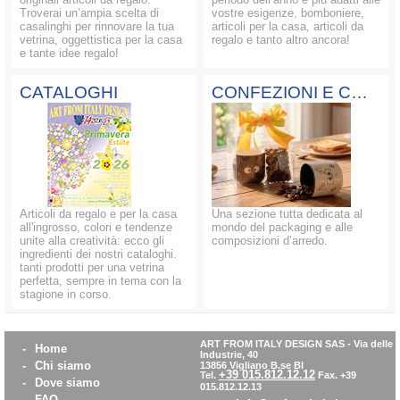
Troverai un’ampia scelta di
vostre esigenze, bomboniere,
casalinghi per rinnovare la tua
articoli per la casa, articoli da
vetrina, oggettistica per la casa
regalo e tanto altro ancora!
e tante idee regalo!
CATALOGHI
CONFEZIONI E COMPOSIZIONI
Articoli da regalo e per la casa
Una sezione tutta dedicata al
all'ingrosso, colori e tendenze
mondo del packaging e alle
unite alla creatività: ecco gli
composizioni d’arredo.
ingredienti dei nostri cataloghi.
tanti prodotti per una vetrina
perfetta, sempre in tema con la
stagione in corso.
ART FROM ITALY DESIGN SAS
-
Via delle
-
Home
Industrie, 40
-
Chi siamo
13856 Vigliano B.se BI
+39 015.812.12.12
Tel.
Fax. +39
-
Dove siamo
015.812.12.13
-
FAQ