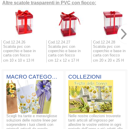
Altre scatole trasparenti in PVC con fiocco:
Cod.12.24.26
Cod.12.24.27
Cod.12.24.28
Scatola pvc con
Scatola pvc con
Scatola pvc con
coperchio e base in
coperchio e base in
coperchio e base in
carta con fiocco
carta con fiocco
carta con fiocco
cm 10 x 10 x 13 H
cm 12 x 12 x 17 H
cm 20 x 20 x 25 H
MACRO CATEGORIE
COLLEZIONI
Scegli tra tante e meravigliose
Nelle nostre collezioni troverete
soluzioni delle nostre linee per
tanti articoli all’ingrosso per
sorprendere i tuoi clienti con
allestire le vostre vetrine in ogni
originali articoli da regalo.
periodo dell’anno e più adatti alle