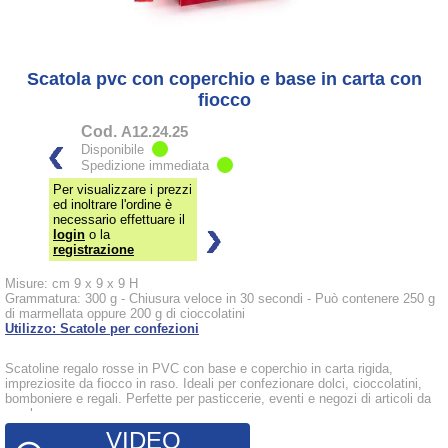
Scatola pvc con coperchio e base in carta con
fiocco
Cod.
A12.24.25
Disponibile
Spedizione immediata
Per visualizzare i prezzi
ed inoltrare l'ordine è
necessario effettuare il
login
o la
registrazione
Misure: cm 9 x 9 x 9 H
Grammatura: 300 g - Chiusura veloce in 30 secondi - Può contenere 250 g
di marmellata oppure 200 g di cioccolatini
Utilizzo: Scatole per confezioni
Scatoline regalo rosse in PVC con base e coperchio in carta rigida,
impreziosite da fiocco in raso. Ideali per confezionare dolci, cioccolatini,
bomboniere e regali. Perfette per pasticcerie, eventi e negozi di articoli da
regalo.
VIDEO