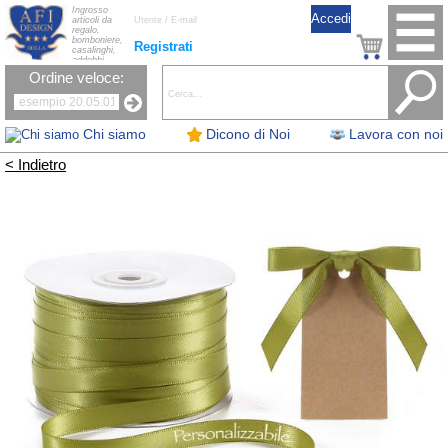
Ingrosso
articoli da
regalo,
bomboniere,
Registrati
casalinghi,
addobbi
natalizi, nastri,
Ordine veloce:
oggettistica,
accessori per
la tavola, fiori
artificiali e
candele.
Chi siamo
Dicono di Noi
Lavora con noi
< Indietro