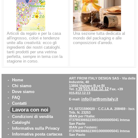
Articoli da regalo e per la casa
Una sezione tutta dedicata al
all'ingrosso, colori e tendenze
mondo del packaging e alle
unite alla creatività: ecco gli
composizioni d’arredo.
ingredienti dei nostri cataloghi.
tanti prodotti per una vetrina
perfetta, sempre in tema con la
stagione in corso.
ART FROM ITALY DESIGN SAS
-
Via delle
-
Home
Industrie, 40
-
Chi siamo
13856 Vigliano B.se BI
+39 015.812.12.12
Tel.
Fax. +39
-
Dove siamo
015.812.12.13
-
FAQ
info@artfromitaly.it
E-mail:
-
Contatti
Lavora con noi
P.I. 02721590020 - C.C.I.A.A. 208469 - Iscr.
-
Trib. N. 23253
-
Condizioni di vendita
IBAN per l'Italia:
IT37R0306922300100000005041
Intesa
-
Cataloghi
San Paolo
IBAN per l'estero:
-
Informativa sulla Privacy
IT37R0306922300100000005041
Intesa
-
Informativa posta cartacea
San Paolo