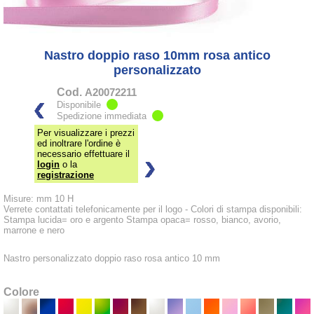
Nastro doppio raso 10mm rosa antico
personalizzato
Cod.
A20072211
Disponibile
Spedizione immediata
Per visualizzare i prezzi
ed inoltrare l'ordine è
necessario effettuare il
login
o la
registrazione
Misure: mm 10 H
Verrete contattati telefonicamente per il logo - Colori di stampa disponibili:
Stampa lucida= oro e argento Stampa opaca= rosso, bianco, avorio,
marrone e nero
Nastro personalizzato doppio raso rosa antico 10 mm
Colore