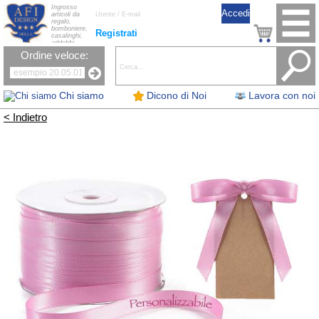
Ingrosso
articoli da
regalo,
bomboniere,
Registrati
casalinghi,
addobbi
natalizi, nastri,
Ordine veloce:
oggettistica,
accessori per
la tavola, fiori
artificiali e
candele.
Chi siamo
Dicono di Noi
Lavora con noi
< Indietro