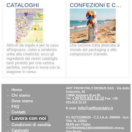
CATALOGHI
CONFEZIONI E COMPOSIZIONI
Articoli da regalo e per la casa
Una sezione tutta dedicata al
all'ingrosso, colori e tendenze
mondo del packaging e alle
unite alla creatività: ecco gli
composizioni d’arredo.
ingredienti dei nostri cataloghi.
tanti prodotti per una vetrina
perfetta, sempre in tema con la
stagione in corso.
ART FROM ITALY DESIGN SAS
-
Via delle
-
Home
Industrie, 40
-
Chi siamo
13856 Vigliano B.se BI
+39 015.812.12.12
Tel.
Fax. +39
-
Dove siamo
015.812.12.13
-
FAQ
info@artfromitaly.it
E-mail:
-
Contatti
Lavora con noi
P.I. 02721590020 - C.C.I.A.A. 208469 - Iscr.
-
Trib. N. 23253
-
Condizioni di vendita
IBAN per l'Italia:
IT37R0306922300100000005041
Intesa
-
Cataloghi
San Paolo