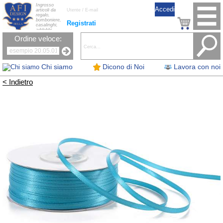
Ingrosso
articoli da
regalo,
bomboniere,
Registrati
casalinghi,
addobbi
natalizi, nastri,
Ordine veloce:
oggettistica,
accessori per
la tavola, fiori
artificiali e
candele.
Chi siamo
Dicono di Noi
Lavora con noi
< Indietro