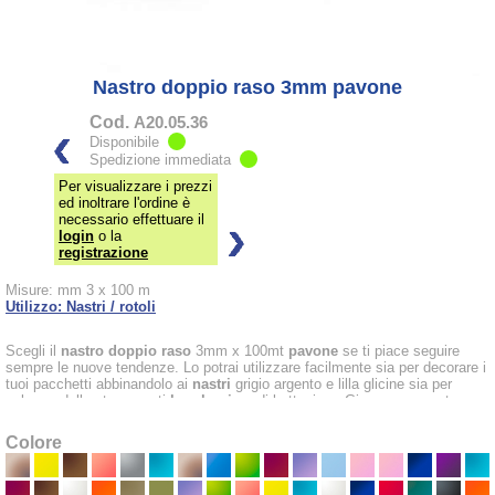
Nastro doppio raso 3mm pavone
Cod.
A20.05.36
Disponibile
Spedizione immediata
Per visualizzare i prezzi
ed inoltrare l'ordine è
necessario effettuare il
login
o la
registrazione
Misure: mm 3 x 100 m
Utilizzo: Nastri / rotoli
Scegli il
nastro doppio raso
3mm x 100mt
pavone
se ti piace seguire
sempre le nuove tendenze. Lo potrai utilizzare facilmente sia per decorare i
tuoi pacchetti abbinandolo ai
nastri
grigio argento e lilla glicine sia per
colorare delle stravaganti
bomboniere
di battesimo. Gioca con questo
colore dall'effetto vivido ed acceso per fare delle composizioni innovative e
senza precedenti.
Colore