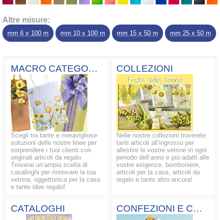
Altre misure:
mm 6 x 100 m
mm 10 x 100 m
mm 15 x 50 m
mm 25 x 50 m
MACRO CATEGORIE
COLLEZIONI
Scegli tra tante e meravigliose
Nelle nostre collezioni troverete
soluzioni delle nostre linee per
tanti articoli all’ingrosso per
sorprendere i tuoi clienti con
allestire le vostre vetrine in ogni
originali articoli da regalo.
periodo dell’anno e più adatti alle
Troverai un’ampia scelta di
vostre esigenze, bomboniere,
casalinghi per rinnovare la tua
articoli per la casa, articoli da
vetrina, oggettistica per la casa
regalo e tanto altro ancora!
e tante idee regalo!
CATALOGHI
CONFEZIONI E COMPOSIZIONI