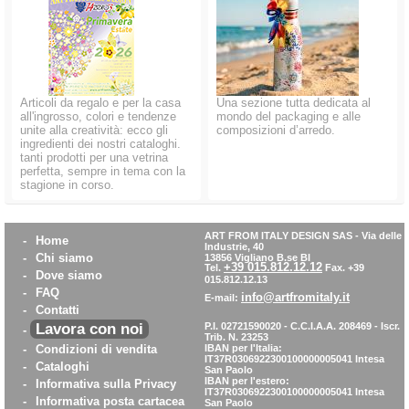
Articoli da regalo e per la casa
Una sezione tutta dedicata al
all'ingrosso, colori e tendenze
mondo del packaging e alle
unite alla creatività: ecco gli
composizioni d’arredo.
ingredienti dei nostri cataloghi.
tanti prodotti per una vetrina
perfetta, sempre in tema con la
stagione in corso.
ART FROM ITALY DESIGN SAS
-
Via delle
-
Home
Industrie, 40
-
Chi siamo
13856 Vigliano B.se BI
+39 015.812.12.12
Tel.
Fax. +39
-
Dove siamo
015.812.12.13
-
FAQ
info@artfromitaly.it
E-mail:
-
Contatti
Lavora con noi
P.I. 02721590020 - C.C.I.A.A. 208469 - Iscr.
-
Trib. N. 23253
-
Condizioni di vendita
IBAN per l'Italia:
IT37R0306922300100000005041
Intesa
-
Cataloghi
San Paolo
IBAN per l'estero:
-
Informativa sulla Privacy
IT37R0306922300100000005041
Intesa
-
Informativa posta cartacea
San Paolo