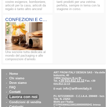
vostre esigenze, bomboniere,
tanti prodotti per una vetrina
articoli per la casa, articoli da
perfetta, sempre in tema con la
regalo e tanto altro ancora!
stagione in corso.
CONFEZIONI E COMPOSIZIONI
Una sezione tutta dedicata al
mondo del packaging e alle
composizioni d’arredo.
ART FROM ITALY DESIGN SAS
-
Via delle
-
Home
Industrie, 40
-
Chi siamo
13856 Vigliano B.se BI
+39 015.812.12.12
Tel.
Fax. +39
-
Dove siamo
015.812.12.13
-
FAQ
info@artfromitaly.it
E-mail:
-
Contatti
Lavora con noi
P.I. 02721590020 - C.C.I.A.A. 208469 - Iscr.
-
Trib. N. 23253
-
Condizioni di vendita
IBAN per l'Italia:
IT37R0306922300100000005041
Intesa
-
Cataloghi