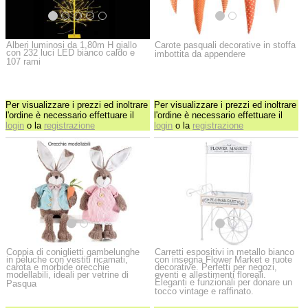
Alberi luminosi da 1,80m H giallo
Carote pasquali decorative in stoffa
con 232 luci LED bianco caldo e
imbottita da appendere
107 rami
Per visualizzare i prezzi ed inoltrare
Per visualizzare i prezzi ed inoltrare
l'ordine è necessario effettuare il
l'ordine è necessario effettuare il
login
o la
registrazione
login
o la
registrazione
Coppia di coniglietti gambelunghe
Carretti espositivi in metallo bianco
in peluche con vestiti ricamati,
con insegna Flower Market e ruote
carota e morbide orecchie
decorative. Perfetti per negozi,
modellabili, ideali per vetrine di
eventi e allestimenti floreali.
Eleganti e funzionali per donare un
Pasqua
tocco vintage e raffinato.