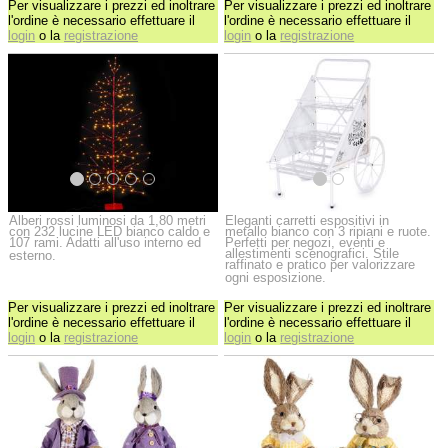
Per visualizzare i prezzi ed inoltrare
Per visualizzare i prezzi ed inoltrare
l'ordine è necessario effettuare il
l'ordine è necessario effettuare il
login
o la
registrazione
login
o la
registrazione
Alberi rossi luminosi da 1,80 metri
Eleganti carretti espositivi in
con 232 lucine LED bianco caldo e
metallo bianco con 3 ripiani e ruote.
107 rami. Adatti all'uso interno ed
Perfetti per negozi, eventi e
allestimenti scenografici. Stile
esterno.
raffinato e pratico per valorizzare
ogni esposizione.
Per visualizzare i prezzi ed inoltrare
Per visualizzare i prezzi ed inoltrare
l'ordine è necessario effettuare il
l'ordine è necessario effettuare il
login
o la
registrazione
login
o la
registrazione