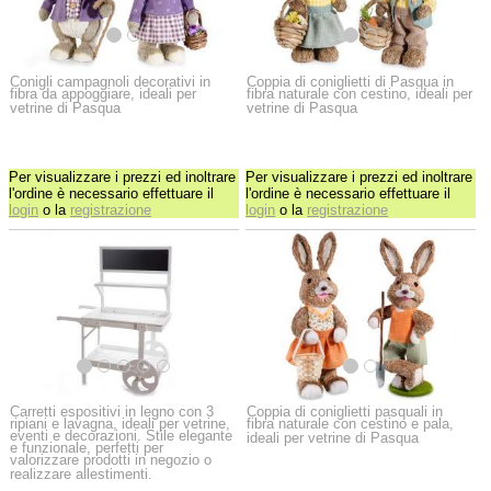
Conigli campagnoli decorativi in
Coppia di coniglietti di Pasqua in
fibra da appoggiare, ideali per
fibra naturale con cestino, ideali per
vetrine di Pasqua
vetrine di Pasqua
Per visualizzare i prezzi ed inoltrare
Per visualizzare i prezzi ed inoltrare
l'ordine è necessario effettuare il
l'ordine è necessario effettuare il
login
o la
registrazione
login
o la
registrazione
Carretti espositivi in legno con 3
Coppia di coniglietti pasquali in
ripiani e lavagna, ideali per vetrine,
fibra naturale con cestino e pala,
eventi e decorazioni. Stile elegante
ideali per vetrine di Pasqua
e funzionale, perfetti per
valorizzare prodotti in negozio o
realizzare allestimenti.