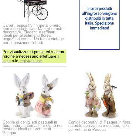
I nostri prodotti
all'ingrosso vengono
distribuiti in tutta
Italia. Spedizione
Carretti espositivi in metallo nero
con insegna Flower Market e ruote
immediata!
decorative. Eleganti e raffinati,
ideali per allestimenti floreali,
negozi ed eventi. Un tocco vintage
per esposizioni d'effetto.
Per visualizzare i prezzi ed inoltrare
l'ordine è necessario effettuare il
login
o la
registrazione
Coppia di coniglietti pasquali in
Conigli decorativi di Pasqua in fibra
fibra naturale con abiti e ovetti nel
naturale con zappa e cestino, ideali
cestino, ideali per vetrine di
per vetrine di Pasqua
Pasqua