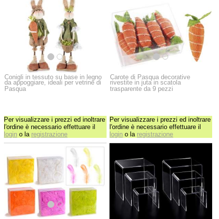
Conigli in tessuto su base in legno
Carote di Pasqua decorative
da appoggiare, ideali per vetrine di
rivestite in juta in scatola
Pasqua
trasparente da 9 pezzi
Per visualizzare i prezzi ed inoltrare
Per visualizzare i prezzi ed inoltrare
l'ordine è necessario effettuare il
l'ordine è necessario effettuare il
login
o la
registrazione
login
o la
registrazione