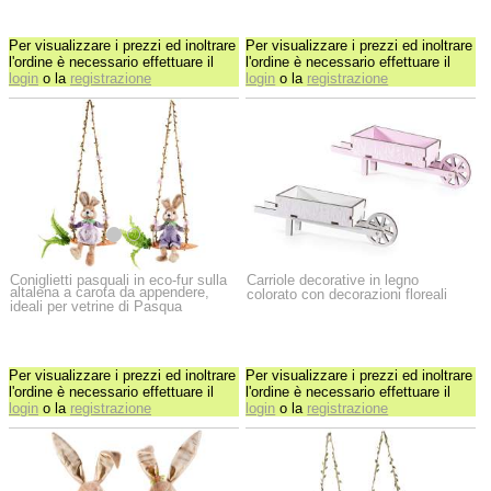
Per visualizzare i prezzi ed inoltrare
Per visualizzare i prezzi ed inoltrare
l'ordine è necessario effettuare il
l'ordine è necessario effettuare il
login
o la
registrazione
login
o la
registrazione
Coniglietti pasquali in eco-fur sulla
Carriole decorative in legno
altalena a carota da appendere,
colorato con decorazioni floreali
ideali per vetrine di Pasqua
Per visualizzare i prezzi ed inoltrare
Per visualizzare i prezzi ed inoltrare
l'ordine è necessario effettuare il
l'ordine è necessario effettuare il
login
o la
registrazione
login
o la
registrazione