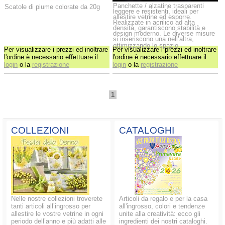
Panchette / alzatine trasparenti
Scatole di piume colorate da 20g
leggere e resistenti, ideali per
allestire vetrine ed esporre.
Realizzate in acrilico ad alta
densità, garantiscono stabilità e
design moderno. Le diverse misure
si inseriscono una nell’altra,
ottimizzando lo spazio
Per visualizzare i prezzi ed inoltrare
Per visualizzare i prezzi ed inoltrare
l'ordine è necessario effettuare il
l'ordine è necessario effettuare il
login
o la
registrazione
login
o la
registrazione
1
COLLEZIONI
CATALOGHI
Nelle nostre collezioni troverete
Articoli da regalo e per la casa
tanti articoli all’ingrosso per
all'ingrosso, colori e tendenze
allestire le vostre vetrine in ogni
unite alla creatività: ecco gli
periodo dell’anno e più adatti alle
ingredienti dei nostri cataloghi.