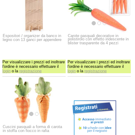
Espositori / organizer da banco in
Carote pasquali decorative in
polistirolo con effetto iridescente in
legno con 13 ganci per appendere
blister trasparente da 4 pezzi
Per visualizzare i prezzi ed inoltrare
Per visualizzare i prezzi ed inoltrare
l'ordine è necessario effettuare il
l'ordine è necessario effettuare il
login
o la
registrazione
login
o la
registrazione
Cuscini pasquali a forma di carota
in stoffa con fiocco in rafia