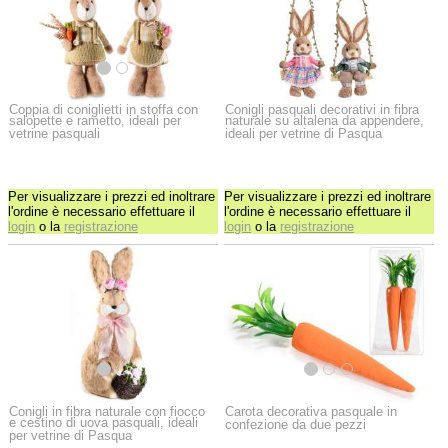
Coppia di coniglietti in stoffa con
Conigli pasquali decorativi in fibra
salopette e rametto, ideali per
naturale su altalena da appendere,
vetrine pasquali
ideali per vetrine di Pasqua
Per visualizzare i prezzi ed inoltrare
Per visualizzare i prezzi ed inoltrare
l'ordine è necessario effettuare il
l'ordine è necessario effettuare il
login
o la
registrazione
login
o la
registrazione
Conigli in fibra naturale con fiocco
Carota decorativa pasquale in
e cestino di uova pasquali, ideali
confezione da due pezzi
per vetrine di Pasqua