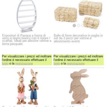
Espositori di Pasqua a forma di
Balle di fieno decorative in paglia in
uovo in legno bianco con 6 ripiani /
set da 3 pezzi per vetrine e
scaffali. Ideali per allestire vetrine a
allestimento eventi
tema pasquale.
Per visualizzare i prezzi ed inoltrare
Per visualizzare i prezzi ed inoltrare
l'ordine è necessario effettuare il
l'ordine è necessario effettuare il
login
o la
registrazione
login
o la
registrazione