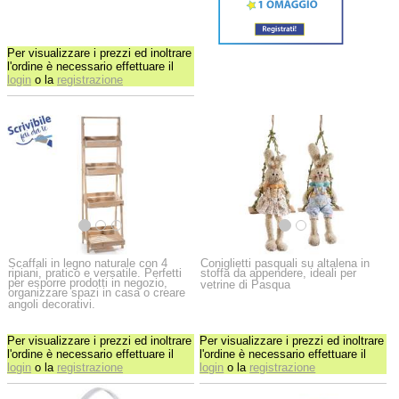
Per visualizzare i prezzi ed inoltrare
l'ordine è necessario effettuare il
login
o la
registrazione
Scaffali in legno naturale con 4
Coniglietti pasquali su altalena in
ripiani, pratico e versatile. Perfetti
stoffa da appendere, ideali per
per esporre prodotti in negozio,
vetrine di Pasqua
organizzare spazi in casa o creare
angoli decorativi.
Per visualizzare i prezzi ed inoltrare
Per visualizzare i prezzi ed inoltrare
l'ordine è necessario effettuare il
l'ordine è necessario effettuare il
login
o la
registrazione
login
o la
registrazione