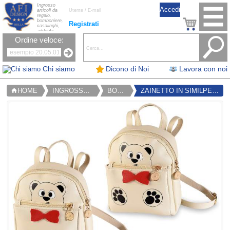
Ingrosso
articoli da
regalo,
bomboniere,
Registrati
casalinghi,
addobbi
natalizi, nastri,
Ordine veloce:
oggettistica,
accessori per
la tavola, fiori
artificiali e
candele.
Chi siamo
Dicono di Noi
Lavora con noi
HOME
INGROSSO BIGIOTTERIA E MODA
BORSE E ZAINI
ZAINETTO IN SIMILPELLE CON STAMPA ORSETTO E FIOCCHETTO
home