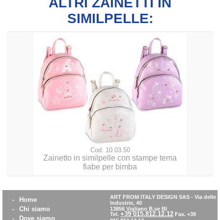
ALTRI ZAINETTI IN
SIMILPELLE:
Cod. 10.03.50
Zainetto in similpelle con stampe tema
fiabe per bimba
ART FROM ITALY DESIGN SAS
-
Via delle
-
Home
Industrie, 40
-
Chi siamo
13856 Vigliano B.se BI
+39 015.812.12.12
Tel.
Fax. +39
-
Dove siamo