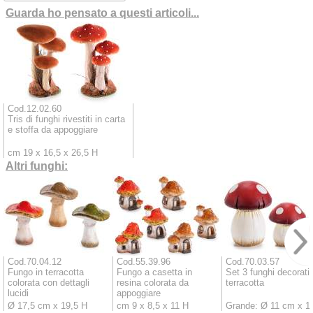
Guarda ho pensato a questi articoli...
Cod.12.02.60
Tris di funghi rivestiti in carta
e stoffa da appoggiare
cm 19 x 16,5 x 26,5 H
Altri funghi:
Cod.70.04.12
Cod.55.39.96
Cod.70.03.57
Fungo in terracotta
Fungo a casetta in
Set 3 funghi decorativ
colorata con dettagli
resina colorata da
terracotta
lucidi
appoggiare
Ø 17,5 cm x 19,5 H
cm 9 x 8,5 x 11 H
Grande: Ø 11 cm x 1