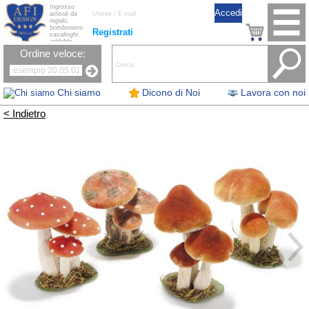
Ingrosso
articoli da
regalo,
bomboniere,
Registrati
casalinghi,
addobbi
natalizi, nastri,
Ordine veloce:
oggettistica,
accessori per
la tavola, fiori
artificiali e
candele.
Chi siamo
Dicono di Noi
Lavora con noi
< Indietro