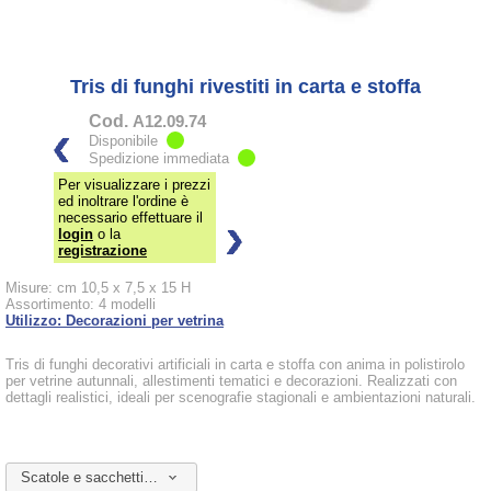
Tris di funghi rivestiti in carta e stoffa
Cod.
A12.09.74
Disponibile
Spedizione immediata
Per visualizzare i prezzi
ed inoltrare l'ordine è
necessario effettuare il
login
o la
registrazione
Misure: cm 10,5 x 7,5 x 15 H
Assortimento: 4 modelli
Utilizzo: Decorazioni per vetrina
Tris di funghi decorativi artificiali in carta e stoffa con anima in polistirolo
per vetrine autunnali, allestimenti tematici e decorazioni. Realizzati con
dettagli realistici, ideali per scenografie stagionali e ambientazioni naturali.
Scatole e sacchetti da abbinare