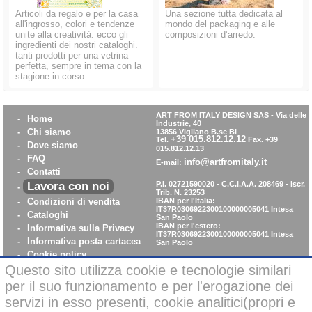
Articoli da regalo e per la casa
Una sezione tutta dedicata al
all'ingrosso, colori e tendenze
mondo del packaging e alle
unite alla creatività: ecco gli
composizioni d’arredo.
ingredienti dei nostri cataloghi.
tanti prodotti per una vetrina
perfetta, sempre in tema con la
stagione in corso.
ART FROM ITALY DESIGN SAS
-
Via delle
-
Home
Industrie, 40
-
Chi siamo
13856 Vigliano B.se BI
+39 015.812.12.12
Tel.
Fax. +39
-
Dove siamo
015.812.12.13
-
FAQ
info@artfromitaly.it
E-mail:
-
Contatti
Lavora con noi
P.I. 02721590020 - C.C.I.A.A. 208469 - Iscr.
-
Trib. N. 23253
-
Condizioni di vendita
IBAN per l'Italia:
IT37R0306922300100000005041
Intesa
-
Cataloghi
San Paolo
IBAN per l'estero:
-
Informativa sulla Privacy
IT37R0306922300100000005041
Intesa
-
Informativa posta cartacea
San Paolo
-
Cookie policy
Questo sito utilizza cookie e tecnologie similari
-
WhistleBlowing
-
Parità di Genere
per il suo funzionamento e per l'erogazione dei
servizi in esso presenti, cookie analitici(propri e