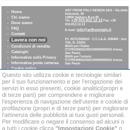
ART FROM ITALY DESIGN SAS
-
Via delle
-
Home
Industrie, 40
-
Chi siamo
13856 Vigliano B.se BI
+39 015.812.12.12
Tel.
Fax. +39
-
Dove siamo
015.812.12.13
-
FAQ
info@artfromitaly.it
E-mail:
-
Contatti
Lavora con noi
P.I. 02721590020 - C.C.I.A.A. 208469 - Iscr.
-
Trib. N. 23253
-
Condizioni di vendita
IBAN per l'Italia:
IT37R0306922300100000005041
Intesa
-
Cataloghi
San Paolo
IBAN per l'estero:
-
Informativa sulla Privacy
IT37R0306922300100000005041
Intesa
-
Informativa posta cartacea
San Paolo
-
Cookie policy
-
WhistleBlowing
Questo sito utilizza cookie e tecnologie similari
-
Parità di Genere
per il suo funzionamento e per l'erogazione dei
servizi in esso presenti, cookie analitici(propri e
di terze parti) per comprendere e migliorare
Pagamenti sicuri con carta di credito on-line
l'esperienza di navigazione dell'utente e cookie di
profilazione (propri e di terze parti) per migliorare
l'attinenza delle pubblicità ai tuoi gusti personali.
Per modificare o negare il consenso ad alcuni o
a tutti i cookie clicca
"Impostazioni Cookie"
o