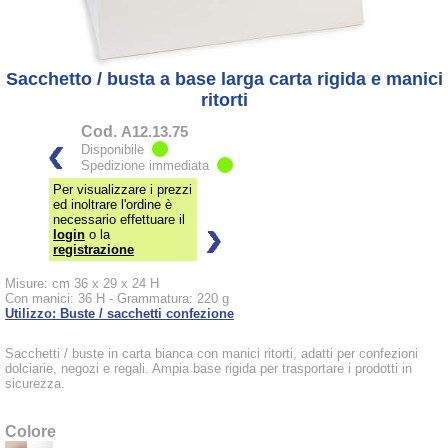
Sacchetto / busta a base larga carta rigida e manici
ritorti
Cod.
A12.13.75
Disponibile
Spedizione immediata
Per visualizzare i prezzi
ed inoltrare l'ordine è
necessario effettuare il
login
o la
registrazione
Misure: cm 36 x 29 x 24 H
Con manici: 36 H - Grammatura: 220 g
Utilizzo: Buste / sacchetti confezione
Sacchetti / buste in carta bianca con manici ritorti, adatti per confezioni
dolciarie, negozi e regali. Ampia base rigida per trasportare i prodotti in
sicurezza.
Colore