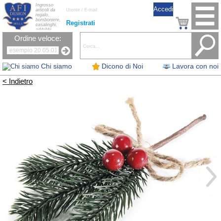
Ingrosso
articoli da
regalo,
bomboniere,
Registrati
casalinghi,
addobbi
natalizi, nastri,
Ordine veloce:
oggettistica,
accessori per
la tavola, fiori
artificiali e
candele.
Chi siamo
Dicono di Noi
Lavora con noi
< Indietro