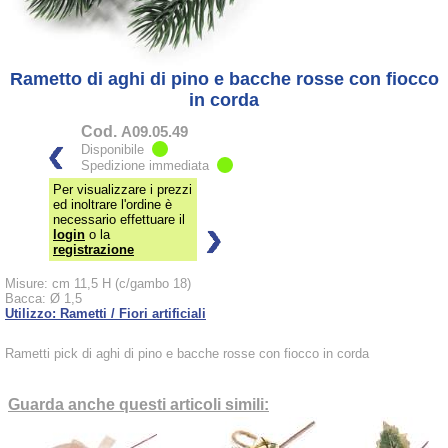
Rametto di aghi di pino e bacche rosse con fiocco
in corda
Cod.
A09.05.49
Disponibile
Spedizione immediata
Per visualizzare i prezzi
ed inoltrare l'ordine è
necessario effettuare il
login
o la
registrazione
Misure: cm 11,5 H (c/gambo 18)
Bacca: Ø 1,5
Utilizzo: Rametti / Fiori artificiali
Rametti pick di aghi di pino e bacche rosse con fiocco in corda
Guarda anche questi articoli simili: