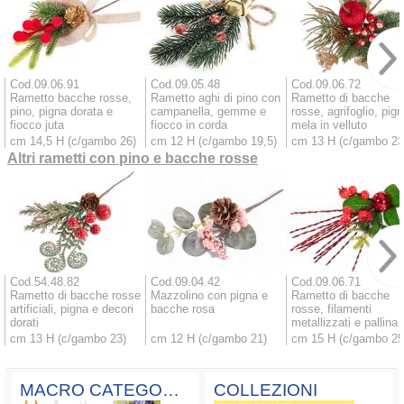
Cod.09.06.91
Cod.09.05.48
Cod.09.06.72
Rametto bacche rosse,
Rametto aghi di pino con
Rametto di bacche
pino, pigna dorata e
campanella, gemme e
rosse, agrifoglio, pig
fiocco juta
fiocco in corda
mela in velluto
cm 14,5 H (c/gambo 26)
cm 12 H (c/gambo 19,5)
cm 13 H (c/gambo 23
Altri rametti con pino e bacche rosse
Cod.54.48.82
Cod.09.04.42
Cod.09.06.71
Rametto di bacche rosse
Mazzolino con pigna e
Rametto di bacche
artificiali, pigna e decori
bacche rosa
rosse, filamenti
dorati
metallizzati e pallina
cm 13 H (c/gambo 23)
cm 12 H (c/gambo 21)
cm 15 H (c/gambo 25
MACRO CATEGORIE
COLLEZIONI