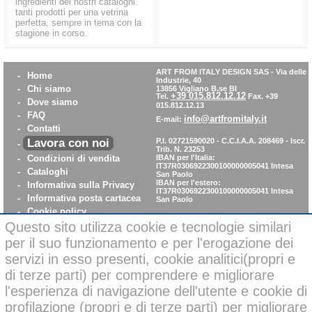
ingredienti dei nostri cataloghi.
tanti prodotti per una vetrina
perfetta, sempre in tema con la
stagione in corso.
ART FROM ITALY DESIGN SAS
-
Via delle
-
Home
Industrie, 40
-
Chi siamo
13856 Vigliano B.se BI
+39 015.812.12.12
Tel.
Fax. +39
-
Dove siamo
015.812.12.13
-
FAQ
info@artfromitaly.it
E-mail:
-
Contatti
Lavora con noi
P.I. 02721590020 - C.C.I.A.A. 208469 - Iscr.
-
Trib. N. 23253
-
Condizioni di vendita
IBAN per l'Italia:
IT37R0306922300100000005041
Intesa
-
Cataloghi
San Paolo
IBAN per l'estero:
-
Informativa sulla Privacy
IT37R0306922300100000005041
Intesa
-
Informativa posta cartacea
San Paolo
-
Cookie policy
-
WhistleBlowing
Questo sito utilizza cookie e tecnologie similari
-
Parità di Genere
per il suo funzionamento e per l'erogazione dei
servizi in esso presenti, cookie analitici(propri e
di terze parti) per comprendere e migliorare
Pagamenti sicuri con carta di credito on-line
l'esperienza di navigazione dell'utente e cookie di
profilazione (propri e di terze parti) per migliorare