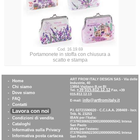
Cod. 16.19.69
Portamonete in stoffa con chiusura a
scatto e stampa
ART FROM ITALY DESIGN SAS
-
Via delle
-
Home
Industrie, 40
-
Chi siamo
13856 Vigliano B.se BI
+39 015.812.12.12
Tel.
Fax. +39
-
Dove siamo
015.812.12.13
-
FAQ
info@artfromitaly.it
E-mail:
-
Contatti
Lavora con noi
P.I. 02721590020 - C.C.I.A.A. 208469 - Iscr.
-
Trib. N. 23253
-
Condizioni di vendita
IBAN per l'Italia:
IT37R0306922300100000005041
Intesa
-
Cataloghi
San Paolo
IBAN per l'estero:
-
Informativa sulla Privacy
IT37R0306922300100000005041
Intesa
-
Informativa posta cartacea
San Paolo