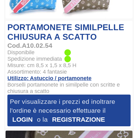
PORTAMONETE SIMILPELLE
CHIUSURA A SCATTO
Cod.A10.02.54
Disponibile
Spedizione immediata
Misure: cm 8,5 x 1,5 x 8,5 H
Assortimento: 4 fantasie
Utilizzo: Astuccio / portamonete
Borselli portamonete in similpelle con scritte e
chiusura a scatto
Per visualizzare i prezzi ed inoltrare
l'ordine è necessario effettuare il
LOGIN
o la
REGISTRAZIONE