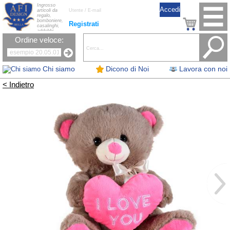
Ingrosso
articoli da
regalo,
bomboniere,
Registrati
casalinghi,
addobbi
natalizi, nastri,
Ordine veloce:
oggettistica,
accessori per
la tavola, fiori
artificiali e
candele.
Chi siamo
Dicono di Noi
Lavora con noi
< Indietro