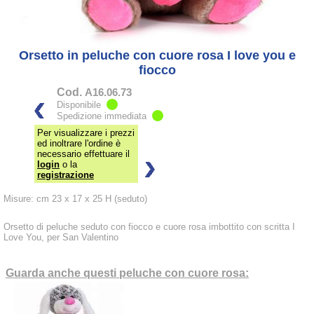
Orsetto in peluche con cuore rosa I love you e
fiocco
Cod.
A16.06.73
Disponibile
Spedizione immediata
Per visualizzare i prezzi
ed inoltrare l'ordine è
necessario effettuare il
login
o la
registrazione
Misure: cm 23 x 17 x 25 H (seduto)
Orsetto di peluche seduto con fiocco e cuore rosa imbottito con scritta I
Love You, per San Valentino
Guarda anche questi peluche con cuore rosa: