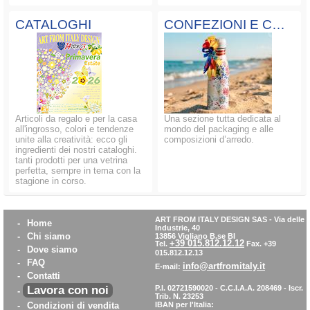
CATALOGHI
CONFEZIONI E COMPOSIZIONI
Articoli da regalo e per la casa
Una sezione tutta dedicata al
all'ingrosso, colori e tendenze
mondo del packaging e alle
unite alla creatività: ecco gli
composizioni d’arredo.
ingredienti dei nostri cataloghi.
tanti prodotti per una vetrina
perfetta, sempre in tema con la
stagione in corso.
ART FROM ITALY DESIGN SAS
-
Via delle
-
Home
Industrie, 40
-
Chi siamo
13856 Vigliano B.se BI
+39 015.812.12.12
Tel.
Fax. +39
-
Dove siamo
015.812.12.13
-
FAQ
info@artfromitaly.it
E-mail:
-
Contatti
Lavora con noi
P.I. 02721590020 - C.C.I.A.A. 208469 - Iscr.
-
Trib. N. 23253
-
Condizioni di vendita
IBAN per l'Italia: