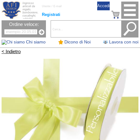
Ingrosso
articoli da
regalo,
bomboniere,
Registrati
casalinghi,
addobbi
natalizi, nastri,
Ordine veloce:
oggettistica,
accessori per
la tavola, fiori
artificiali e
candele.
Chi siamo
Dicono di Noi
Lavora con noi
< Indietro