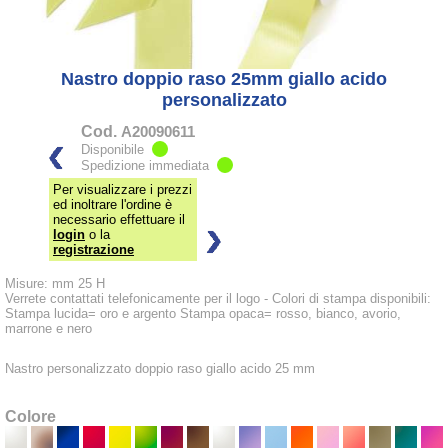
Nastro doppio raso 25mm giallo acido
personalizzato
Cod.
A20090611
Disponibile
Spedizione immediata
Per visualizzare i prezzi
ed inoltrare l'ordine è
necessario effettuare il
login
o la
registrazione
Misure: mm 25 H
Verrete contattati telefonicamente per il logo - Colori di stampa disponibili:
Stampa lucida= oro e argento Stampa opaca= rosso, bianco, avorio,
marrone e nero
Nastro personalizzato doppio raso giallo acido 25 mm
Colore