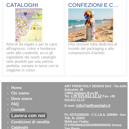
CATALOGHI
CONFEZIONI E COMPOSIZIONI
Articoli da regalo e per la casa
Una sezione tutta dedicata al
all'ingrosso, colori e tendenze
mondo del packaging e alle
unite alla creatività: ecco gli
composizioni d’arredo.
ingredienti dei nostri cataloghi.
tanti prodotti per una vetrina
perfetta, sempre in tema con la
stagione in corso.
ART FROM ITALY DESIGN SAS
-
Via delle
-
Home
Industrie, 40
-
Chi siamo
13856 Vigliano B.se BI
+39 015.812.12.12
Tel.
Fax. +39
-
Dove siamo
015.812.12.13
-
FAQ
info@artfromitaly.it
E-mail:
-
Contatti
Lavora con noi
P.I. 02721590020 - C.C.I.A.A. 208469 - Iscr.
-
Trib. N. 23253
-
Condizioni di vendita
IBAN per l'Italia:
IT37R0306922300100000005041
Intesa
-
Cataloghi
San Paolo