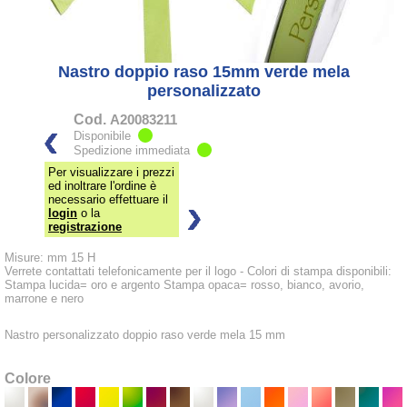
Nastro doppio raso 15mm verde mela
personalizzato
Cod.
A20083211
Disponibile
Spedizione immediata
Per visualizzare i prezzi
ed inoltrare l'ordine è
necessario effettuare il
login
o la
registrazione
Misure: mm 15 H
Verrete contattati telefonicamente per il logo - Colori di stampa disponibili:
Stampa lucida= oro e argento Stampa opaca= rosso, bianco, avorio,
marrone e nero
Nastro personalizzato doppio raso verde mela 15 mm
Colore