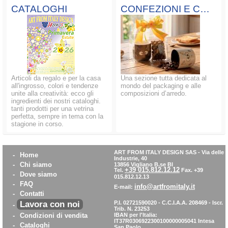
CATALOGHI
CONFEZIONI E COMPOSIZIONI
Articoli da regalo e per la casa
Una sezione tutta dedicata al
all'ingrosso, colori e tendenze
mondo del packaging e alle
unite alla creatività: ecco gli
composizioni d’arredo.
ingredienti dei nostri cataloghi.
tanti prodotti per una vetrina
perfetta, sempre in tema con la
stagione in corso.
ART FROM ITALY DESIGN SAS
-
Via delle
-
Home
Industrie, 40
-
Chi siamo
13856 Vigliano B.se BI
+39 015.812.12.12
Tel.
Fax. +39
-
Dove siamo
015.812.12.13
-
FAQ
info@artfromitaly.it
E-mail:
-
Contatti
Lavora con noi
P.I. 02721590020 - C.C.I.A.A. 208469 - Iscr.
-
Trib. N. 23253
-
Condizioni di vendita
IBAN per l'Italia:
IT37R0306922300100000005041
Intesa
-
Cataloghi
San Paolo