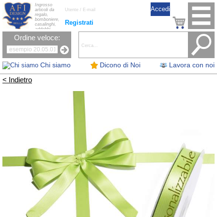
Ingrosso
articoli da
regalo,
bomboniere,
Registrati
casalinghi,
addobbi
natalizi, nastri,
Ordine veloce:
oggettistica,
accessori per
la tavola, fiori
artificiali e
candele.
Chi siamo
Dicono di Noi
Lavora con noi
< Indietro