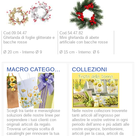
Cod.09.04.47
Cod.54.47.82
Ghirlanda di foglie glitterate e
Mini ghirlanda di abete
bacche rosse
artificiale con bacche rosse
Ø 20 cm - Interno Ø 9
Ø 15 cm - Interno: Ø 6
MACRO CATEGORIE
COLLEZIONI
Scegli tra tante e meravigliose
Nelle nostre collezioni troverete
soluzioni delle nostre linee per
tanti articoli all’ingrosso per
sorprendere i tuoi clienti con
allestire le vostre vetrine in ogni
originali articoli da regalo.
periodo dell’anno e più adatti alle
Troverai un’ampia scelta di
vostre esigenze, bomboniere,
casalinghi per rinnovare la tua
articoli per la casa, articoli da