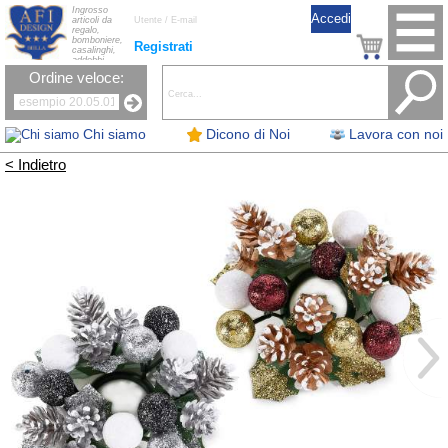
Ingrosso
articoli da
regalo,
bomboniere,
Registrati
casalinghi,
addobbi
natalizi, nastri,
Ordine veloce:
oggettistica,
accessori per
la tavola, fiori
artificiali e
candele.
Chi siamo
Dicono di Noi
Lavora con noi
< Indietro