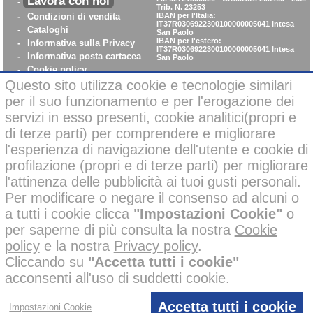
Lavora con noi
-
Trib. N. 23253
-
Condizioni di vendita
IBAN per l'Italia:
IT37R0306922300100000005041
Intesa
-
Cataloghi
San Paolo
IBAN per l'estero:
-
Informativa sulla Privacy
IT37R0306922300100000005041
Intesa
-
Informativa posta cartacea
San Paolo
-
Cookie policy
-
WhistleBlowing
Questo sito utilizza cookie e tecnologie similari
-
Parità di Genere
per il suo funzionamento e per l'erogazione dei
servizi in esso presenti, cookie analitici(propri e
di terze parti) per comprendere e migliorare
Pagamenti sicuri con carta di credito on-line
l'esperienza di navigazione dell'utente e cookie di
profilazione (propri e di terze parti) per migliorare
l'attinenza delle pubblicità ai tuoi gusti personali.
Per modificare o negare il consenso ad alcuni o
a tutti i cookie clicca
"Impostazioni Cookie"
o
Alcune immagini di questo sito possono essere state corrette negli
per saperne di più consulta la nostra
Cookie
sfondi o migliorate nelle ambientazioni con l’ausilio di intelligenza
policy
e la nostra
Privacy policy
.
artificiale per finalità creative e illustrative.
Tutti i nostri prodotti presenti nelle foto invece, sono reali e non sono
Cliccando su
"Accetta tutti i cookie"
stati modificati o alterati; inoltre i prodotti a marchio
sono
acconsenti all'uso di suddetti cookie.
stati ideati e disegnati
esclusivamente
dalle mani dei nostri
disegnatori, senza l’impiego di AI.
D’altronde lo dice anche la nostra policy aziendale, che vieta