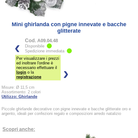
Mini ghirlanda con pigne innevate e bacche
glitterate
Cod.
A09.04.48
Disponibile
Spedizione immediata
Per visualizzare i prezzi
ed inoltrare l'ordine è
necessario effettuare il
login
o la
registrazione
Misure: Ø 11,5 cm
Assortimento: 2 colori
Utilizzo: Ghirlande
Piccole ghirlande decorative con pigne innevate e bacche glitterate oro e
argento, ideali per confezioni regalo e composizioni arredo natalizio
Scopri anche: