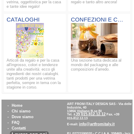
vetrina, oggettistica per la casa
regalo e tanto altro ancora!
e tante idee regalo!
CATALOGHI
CONFEZIONI E COMPOSIZIONI
Articoli da regalo e per la casa
Una sezione tutta dedicata al
all'ingrosso, colori e tendenze
mondo del packaging e alle
unite alla creatività: ecco gli
composizioni d’arredo.
ingredienti dei nostri cataloghi.
tanti prodotti per una vetrina
perfetta, sempre in tema con la
stagione in corso.
ART FROM ITALY DESIGN SAS
-
Via delle
-
Home
Industrie, 40
-
Chi siamo
13856 Vigliano B.se BI
+39 015.812.12.12
Tel.
Fax. +39
-
Dove siamo
015.812.12.13
-
FAQ
info@artfromitaly.it
E-mail:
-
Contatti
P.I. 02721590020 - C.C.I.A.A. 208469 - Iscr.