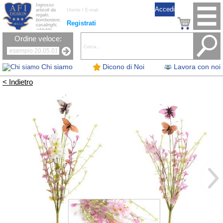
Ingrosso
articoli da
regalo,
bomboniere,
Registrati
casalinghi,
addobbi
natalizi, nastri,
Ordine veloce:
oggettistica,
accessori per
la tavola, fiori
artificiali e
candele.
Chi siamo
Dicono di Noi
Lavora con noi
< Indietro