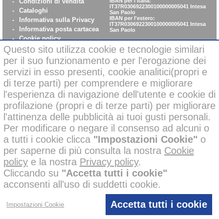
-
Condizioni di vendita
IBAN per l'Italia:
IT37R0306922300100000005041
Intesa
-
Cataloghi
San Paolo
IBAN per l'estero:
-
Informativa sulla Privacy
IT37R0306922300100000005041
Intesa
-
Informativa posta cartacea
San Paolo
-
Cookie policy
-
WhistleBlowing
Questo sito utilizza cookie e tecnologie similari
-
Parità di Genere
per il suo funzionamento e per l'erogazione dei
servizi in esso presenti, cookie analitici(propri e
di terze parti) per comprendere e migliorare
Pagamenti sicuri con carta di credito on-line
l'esperienza di navigazione dell'utente e cookie di
profilazione (propri e di terze parti) per migliorare
l'attinenza delle pubblicità ai tuoi gusti personali.
Per modificare o negare il consenso ad alcuni o
a tutti i cookie clicca
"Impostazioni Cookie"
o
Alcune immagini di questo sito possono essere state corrette negli
per saperne di più consulta la nostra
Cookie
sfondi o migliorate nelle ambientazioni con l’ausilio di intelligenza
policy
e la nostra
Privacy policy
.
artificiale per finalità creative e illustrative.
Tutti i nostri prodotti presenti nelle foto invece, sono reali e non sono
Cliccando su
"Accetta tutti i cookie"
stati modificati o alterati; inoltre i prodotti a marchio
sono
acconsenti all'uso di suddetti cookie.
stati ideati e disegnati
esclusivamente
dalle mani dei nostri
disegnatori, senza l’impiego di AI.
D’altronde lo dice anche la nostra policy aziendale, che vieta
l’utilizzo di AI ai disegnatori =
100 % Creatività, 0% AI.