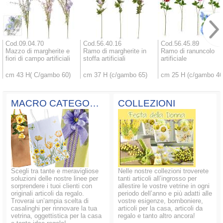
Cod.09.04.70
Cod.56.40.16
Cod.56.45.89
Mazzo di margherite e
Ramo di margherite in
Ramo di ranuncolo
fiori di campo artificiali
stoffa artificiali
artificiale
cm 43 H( C/gambo 60)
cm 37 H (c/gambo 65)
cm 25 H (c/gambo 46
MACRO CATEGORIE
COLLEZIONI
Scegli tra tante e meravigliose
Nelle nostre collezioni troverete
soluzioni delle nostre linee per
tanti articoli all’ingrosso per
sorprendere i tuoi clienti con
allestire le vostre vetrine in ogni
originali articoli da regalo.
periodo dell’anno e più adatti alle
Troverai un’ampia scelta di
vostre esigenze, bomboniere,
casalinghi per rinnovare la tua
articoli per la casa, articoli da
vetrina, oggettistica per la casa
regalo e tanto altro ancora!