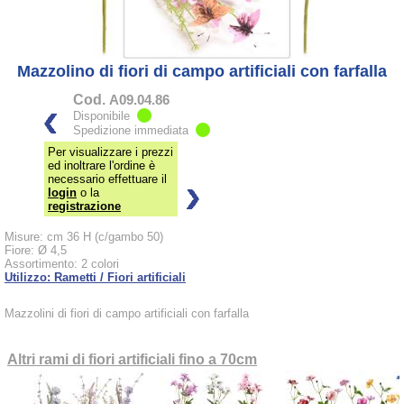
Mazzolino di fiori di campo artificiali con farfalla
Cod.
A09.04.86
Disponibile
Spedizione immediata
Per visualizzare i prezzi
ed inoltrare l'ordine è
necessario effettuare il
login
o la
registrazione
Misure: cm 36 H (c/gambo 50)
Fiore: Ø 4,5
Assortimento: 2 colori
Utilizzo: Rametti / Fiori artificiali
Mazzolini di fiori di campo artificiali con farfalla
Altri rami di fiori artificiali fino a 70cm