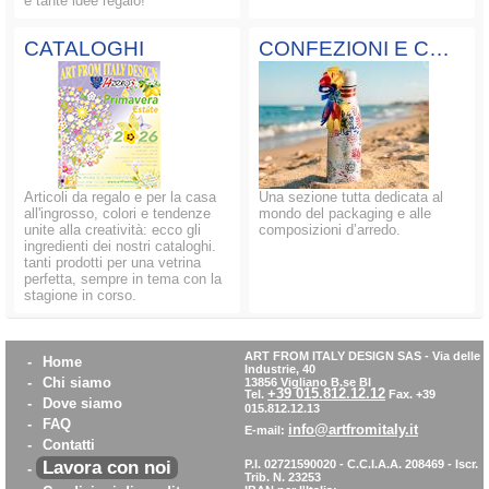
e tante idee regalo!
CATALOGHI
CONFEZIONI E COMPOSIZIONI
Articoli da regalo e per la casa
Una sezione tutta dedicata al
all'ingrosso, colori e tendenze
mondo del packaging e alle
unite alla creatività: ecco gli
composizioni d’arredo.
ingredienti dei nostri cataloghi.
tanti prodotti per una vetrina
perfetta, sempre in tema con la
stagione in corso.
ART FROM ITALY DESIGN SAS
-
Via delle
-
Home
Industrie, 40
-
Chi siamo
13856 Vigliano B.se BI
+39 015.812.12.12
Tel.
Fax. +39
-
Dove siamo
015.812.12.13
-
FAQ
info@artfromitaly.it
E-mail:
-
Contatti
Lavora con noi
P.I. 02721590020 - C.C.I.A.A. 208469 - Iscr.
-
Trib. N. 23253