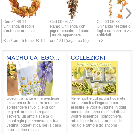
Cod.54.46.14
Cod.09.06.77
Cod.09.06.88
Ghirlanda di foglie
Ramo Ghirlanda con
Ghirlanda festone di
d'autunno artificiali
pigne, bacche e fiocco
foglie autunnali e zu
juta da appendere
artificiali
Ø 50 cm - Interno: Ø 18
cm 40 H (c/gambo 58)
m 2
MACRO CATEGORIE
COLLEZIONI
Scegli tra tante e meravigliose
Nelle nostre collezioni troverete
soluzioni delle nostre linee per
tanti articoli all’ingrosso per
sorprendere i tuoi clienti con
allestire le vostre vetrine in ogni
originali articoli da regalo.
periodo dell’anno e più adatti alle
Troverai un’ampia scelta di
vostre esigenze, bomboniere,
casalinghi per rinnovare la tua
articoli per la casa, articoli da
vetrina, oggettistica per la casa
regalo e tanto altro ancora!
e tante idee regalo!