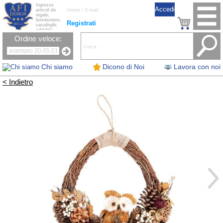
Ingrosso
articoli da
regalo,
bomboniere,
Registrati
casalinghi,
addobbi
natalizi, nastri,
Ordine veloce:
oggettistica,
accessori per
la tavola, fiori
artificiali e
candele.
Chi siamo
Dicono di Noi
Lavora con noi
< Indietro