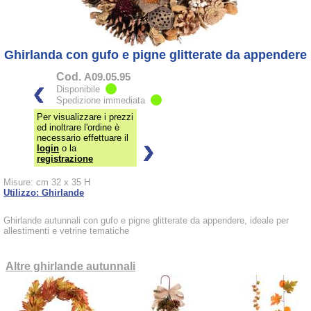
Ghirlanda con gufo e pigne glitterate da appendere
Cod.
A09.05.95
Disponibile
Spedizione immediata
Per visualizzare i prezzi
ed inoltrare l'ordine è
necessario effettuare il
login
o la
registrazione
Misure: cm 32 x 35 H
Utilizzo: Ghirlande
Ghirlande autunnali con gufo e pigne glitterate da appendere, ideale per
allestimenti e vetrine tematiche
Altre ghirlande autunnali