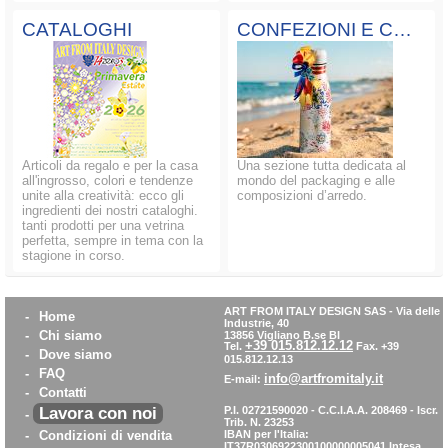
CATALOGHI
CONFEZIONI E COMPOSIZIONI
Articoli da regalo e per la casa
Una sezione tutta dedicata al
all'ingrosso, colori e tendenze
mondo del packaging e alle
unite alla creatività: ecco gli
composizioni d’arredo.
ingredienti dei nostri cataloghi.
tanti prodotti per una vetrina
perfetta, sempre in tema con la
stagione in corso.
ART FROM ITALY DESIGN SAS
-
Via delle
-
Home
Industrie, 40
-
Chi siamo
13856 Vigliano B.se BI
+39 015.812.12.12
Tel.
Fax. +39
-
Dove siamo
015.812.12.13
-
FAQ
info@artfromitaly.it
E-mail:
-
Contatti
Lavora con noi
P.I. 02721590020 - C.C.I.A.A. 208469 - Iscr.
-
Trib. N. 23253
-
Condizioni di vendita
IBAN per l'Italia:
IT37R0306922300100000005041
Intesa