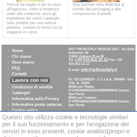
Articoli da regalo e per la casa
Una sezione tutta dedicata al
all'ingrosso, colori e tendenze
mondo del packaging e alle
unite alla creatività: ecco gli
composizioni d’arredo.
ingredienti dei nostri cataloghi.
tanti prodotti per una vetrina
perfetta, sempre in tema con la
stagione in corso.
ART FROM ITALY DESIGN SAS
-
Via delle
-
Home
Industrie, 40
-
Chi siamo
13856 Vigliano B.se BI
+39 015.812.12.12
Tel.
Fax. +39
-
Dove siamo
015.812.12.13
-
FAQ
info@artfromitaly.it
E-mail:
-
Contatti
Lavora con noi
P.I. 02721590020 - C.C.I.A.A. 208469 - Iscr.
-
Trib. N. 23253
-
Condizioni di vendita
IBAN per l'Italia:
IT37R0306922300100000005041
Intesa
-
Cataloghi
San Paolo
IBAN per l'estero:
-
Informativa sulla Privacy
IT37R0306922300100000005041
Intesa
-
Informativa posta cartacea
San Paolo
-
Cookie policy
-
WhistleBlowing
Questo sito utilizza cookie e tecnologie similari
-
Parità di Genere
per il suo funzionamento e per l'erogazione dei
servizi in esso presenti, cookie analitici(propri e