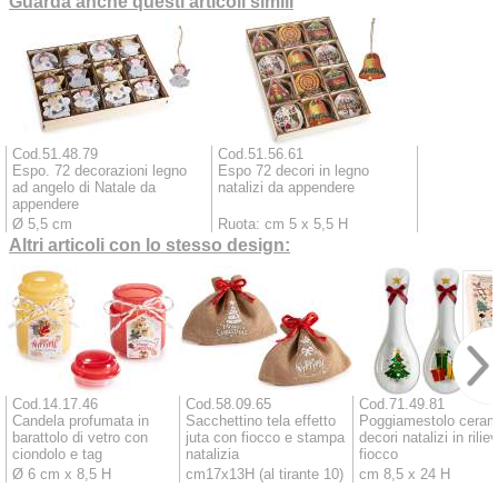
Guarda anche questi articoli simili
Cod.51.48.79
Cod.51.56.61
Espo. 72 decorazioni legno
Espo 72 decori in legno
ad angelo di Natale da
natalizi da appendere
appendere
Ø 5,5 cm
Ruota: cm 5 x 5,5 H
Altri articoli con lo stesso design:
Cod.14.17.46
Cod.58.09.65
Cod.71.49.81
Candela profumata in
Sacchettino tela effetto
Poggiamestolo ceram
barattolo di vetro con
juta con fiocco e stampa
decori natalizi in rilie
ciondolo e tag
natalizia
fiocco
Ø 6 cm x 8,5 H
cm17x13H (al tirante 10)
cm 8,5 x 24 H