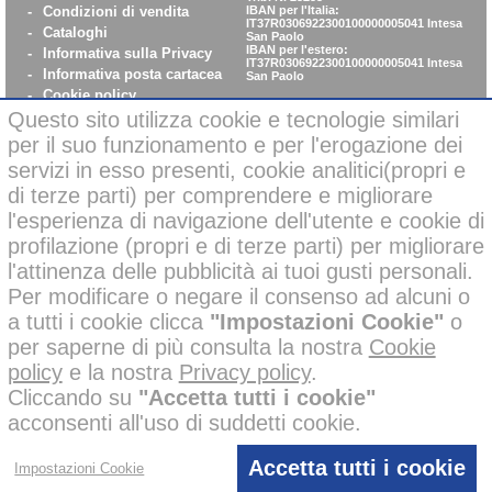
-
Condizioni di vendita
IBAN per l'Italia:
IT37R0306922300100000005041
Intesa
-
Cataloghi
San Paolo
IBAN per l'estero:
-
Informativa sulla Privacy
IT37R0306922300100000005041
Intesa
-
Informativa posta cartacea
San Paolo
-
Cookie policy
-
WhistleBlowing
Questo sito utilizza cookie e tecnologie similari
-
Parità di Genere
per il suo funzionamento e per l'erogazione dei
servizi in esso presenti, cookie analitici(propri e
di terze parti) per comprendere e migliorare
Pagamenti sicuri con carta di credito on-line
l'esperienza di navigazione dell'utente e cookie di
profilazione (propri e di terze parti) per migliorare
l'attinenza delle pubblicità ai tuoi gusti personali.
Per modificare o negare il consenso ad alcuni o
a tutti i cookie clicca
"Impostazioni Cookie"
o
Alcune immagini di questo sito possono essere state corrette negli
per saperne di più consulta la nostra
Cookie
sfondi o migliorate nelle ambientazioni con l’ausilio di intelligenza
policy
e la nostra
Privacy policy
.
artificiale per finalità creative e illustrative.
Tutti i nostri prodotti presenti nelle foto invece, sono reali e non sono
Cliccando su
"Accetta tutti i cookie"
stati modificati o alterati; inoltre i prodotti a marchio
sono
acconsenti all'uso di suddetti cookie.
stati ideati e disegnati
esclusivamente
dalle mani dei nostri
disegnatori, senza l’impiego di AI.
D’altronde lo dice anche la nostra policy aziendale, che vieta
l’utilizzo di AI ai disegnatori =
100 % Creatività, 0% AI.