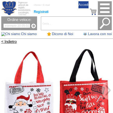
Ingrosso
articoli da
regalo,
bomboniere,
Registrati
casalinghi,
addobbi
natalizi, nastri,
Ordine veloce:
oggettistica,
accessori per
la tavola, fiori
artificiali e
candele.
Chi siamo
Dicono di Noi
Lavora con noi
< Indietro