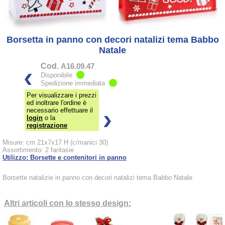
Borsetta in panno con decori natalizi tema Babbo
Natale
Cod.
A16.09.47
Disponibile
Spedizione immediata
Per visualizzare i prezzi
ed inoltrare l'ordine è
necessario effettuare il
login
o la
registrazione
Misure: cm 21x7x17 H (c/manici 30)
Assortimento: 2 fantasie
Utilizzo: Borsette e contenitori in panno
Borsette natalizie in panno con decori natalizi tema Babbo Natale
Altri articoli con lo stesso design: