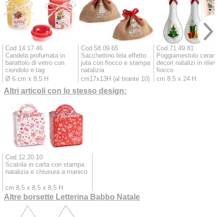
Cod.14.17.46
Cod.58.09.65
Cod.71.49.81
Candela profumata in
Sacchettino tela effetto
Poggiamestolo ceram
barattolo di vetro con
juta con fiocco e stampa
decori natalizi in rilie
ciondolo e tag
natalizia
fiocco
Ø 6 cm x 8,5 H
cm17x13H (al tirante 10)
cm 8,5 x 24 H
Altri articoli con lo stesso design:
Cod.12.20.10
Scatola in carta con stampa
natalizia e chiusura a manico
cm 8,5 x 8,5 x 8,5 H
Altre borsette Letterina Babbo Natale