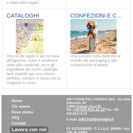
e tante idee regalo!
CATALOGHI
CONFEZIONI E COMPOSIZIONI
Articoli da regalo e per la casa
Una sezione tutta dedicata al
all'ingrosso, colori e tendenze
mondo del packaging e alle
unite alla creatività: ecco gli
composizioni d’arredo.
ingredienti dei nostri cataloghi.
tanti prodotti per una vetrina
perfetta, sempre in tema con la
stagione in corso.
ART FROM ITALY DESIGN SAS
-
Via delle
-
Home
Industrie, 40
-
Chi siamo
13856 Vigliano B.se BI
+39 015.812.12.12
Tel.
Fax. +39
-
Dove siamo
015.812.12.13
-
FAQ
info@artfromitaly.it
E-mail:
-
Contatti
Lavora con noi
P.I. 02721590020 - C.C.I.A.A. 208469 - Iscr.
-
Trib. N. 23253