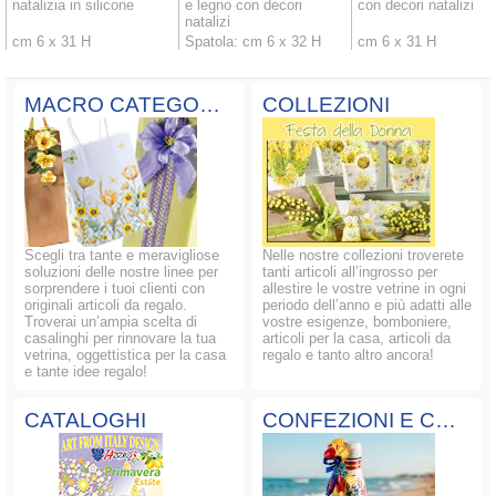
natalizia in silicone
e legno con decori
con decori natalizi
natalizi
cm 6 x 31 H
Spatola: cm 6 x 32 H
cm 6 x 31 H
MACRO CATEGORIE
COLLEZIONI
Scegli tra tante e meravigliose
Nelle nostre collezioni troverete
soluzioni delle nostre linee per
tanti articoli all’ingrosso per
sorprendere i tuoi clienti con
allestire le vostre vetrine in ogni
originali articoli da regalo.
periodo dell’anno e più adatti alle
Troverai un’ampia scelta di
vostre esigenze, bomboniere,
casalinghi per rinnovare la tua
articoli per la casa, articoli da
vetrina, oggettistica per la casa
regalo e tanto altro ancora!
e tante idee regalo!
CATALOGHI
CONFEZIONI E COMPOSIZIONI