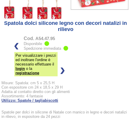
Spatola dolci silicone legno con decori natalizi in
rilievo
Cod.
A54.47.95
Disponibile
Spedizione immediata
Per visualizzare i prezzi
ed inoltrare l'ordine è
necessario effettuare il
login
o la
registrazione
Misure: Spatola: cm 5 x 25,5 H
Con espositore cm 24 x 18,5 x 29 H
Adatta al contatto diretto con gli alimenti
Assortimento: 4 fantasie
Utilizzo: Spatole / tagliabiscotti
Spatole per dolci in silicone di Natale con manico in legno e decori natalizi
in rilievo, in espositore da 24 pezzi