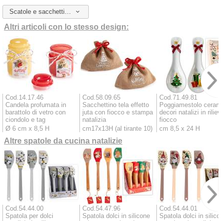
Scatole e sacchetti da abbinare
Altri articoli con lo stesso design:
Cod.14.17.46
Cod.58.09.65
Cod.71.49.81
Candela profumata in
Sacchettino tela effetto
Poggiamestolo ceram
barattolo di vetro con
juta con fiocco e stampa
decori natalizi in rilie
ciondolo e tag
natalizia
fiocco
Ø 6 cm x 8,5 H
cm17x13H (al tirante 10)
cm 8,5 x 24 H
Altre spatole da cucina natalizie
Cod.54.44.00
Cod.54.47.96
Cod.54.44.01
Spatola per dolci
Spatola dolci in silicone
Spatola dolci in silic