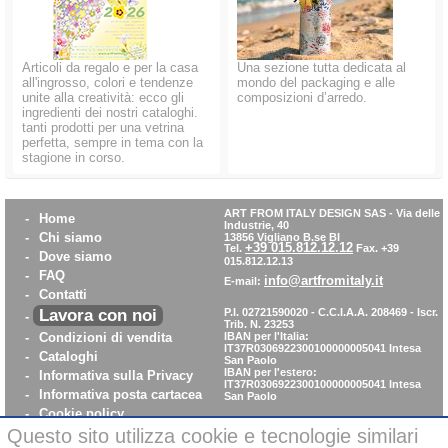
Articoli da regalo e per la casa
Una sezione tutta dedicata al
all'ingrosso, colori e tendenze
mondo del packaging e alle
unite alla creatività: ecco gli
composizioni d’arredo.
ingredienti dei nostri cataloghi.
tanti prodotti per una vetrina
perfetta, sempre in tema con la
stagione in corso.
ART FROM ITALY DESIGN SAS
-
Via delle
-
Home
Industrie, 40
-
Chi siamo
13856 Vigliano B.se BI
+39 015.812.12.12
Tel.
Fax. +39
-
Dove siamo
015.812.12.13
-
FAQ
info@artfromitaly.it
E-mail:
-
Contatti
Lavora con noi
P.I. 02721590020 - C.C.I.A.A. 208469 - Iscr.
-
Trib. N. 23253
-
Condizioni di vendita
IBAN per l'Italia:
IT37R0306922300100000005041
Intesa
-
Cataloghi
San Paolo
IBAN per l'estero:
-
Informativa sulla Privacy
IT37R0306922300100000005041
Intesa
-
Informativa posta cartacea
San Paolo
-
Cookie policy
Questo sito utilizza cookie e tecnologie similari
-
WhistleBlowing