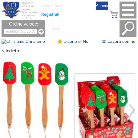
Ingrosso
articoli da
regalo,
bomboniere,
Registrati
casalinghi,
addobbi
natalizi, nastri,
Ordine veloce:
oggettistica,
accessori per
la tavola, fiori
artificiali e
candele.
Chi siamo
Dicono di Noi
Lavora con noi
< Indietro