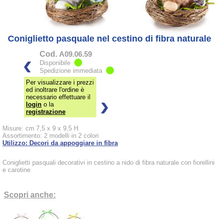
Coniglietto pasquale nel cestino di fibra naturale
Cod.
A09.06.59
Disponibile
Spedizione immediata
Per visualizzare i prezzi
ed inoltrare l'ordine è
necessario effettuare il
login
o la
registrazione
Misure: cm 7,5 x 9 x 9,5 H
Assortimento: 2 modelli in 2 colori
Utilizzo: Decori da appoggiare in fibra
Coniglietti pasquali decorativi in cestino a nido di fibra naturale con fiorellini
e carotine
Scopri anche: