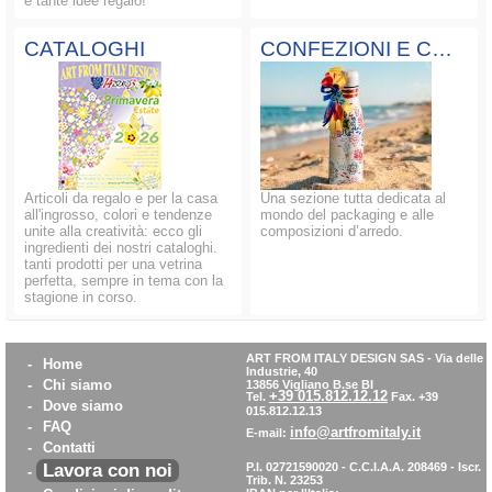
e tante idee regalo!
CATALOGHI
CONFEZIONI E COMPOSIZIONI
Articoli da regalo e per la casa
Una sezione tutta dedicata al
all'ingrosso, colori e tendenze
mondo del packaging e alle
unite alla creatività: ecco gli
composizioni d’arredo.
ingredienti dei nostri cataloghi.
tanti prodotti per una vetrina
perfetta, sempre in tema con la
stagione in corso.
ART FROM ITALY DESIGN SAS
-
Via delle
-
Home
Industrie, 40
-
Chi siamo
13856 Vigliano B.se BI
+39 015.812.12.12
Tel.
Fax. +39
-
Dove siamo
015.812.12.13
-
FAQ
info@artfromitaly.it
E-mail:
-
Contatti
Lavora con noi
P.I. 02721590020 - C.C.I.A.A. 208469 - Iscr.
-
Trib. N. 23253