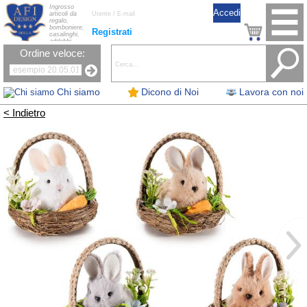
Ingrosso
articoli da
regalo,
bomboniere,
Registrati
casalinghi,
addobbi
natalizi, nastri,
Ordine veloce:
oggettistica,
accessori per
la tavola, fiori
artificiali e
candele.
Chi siamo
Dicono di Noi
Lavora con noi
< Indietro