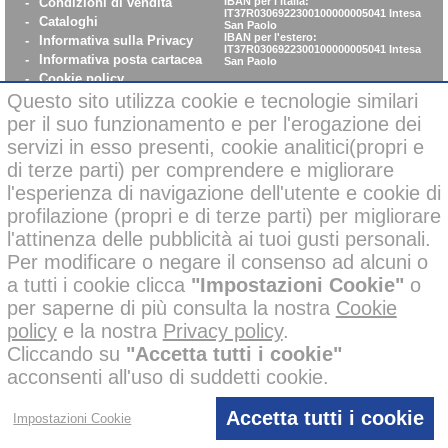
-
Condizioni di vendita
IBAN per l'Italia:
IT37R0306922300100000005041
Intesa
-
Cataloghi
San Paolo
IBAN per l'estero:
-
Informativa sulla Privacy
IT37R0306922300100000005041
Intesa
-
Informativa posta cartacea
San Paolo
-
Cookie policy
-
WhistleBlowing
Questo sito utilizza cookie e tecnologie similari
-
Parità di Genere
per il suo funzionamento e per l'erogazione dei
servizi in esso presenti, cookie analitici(propri e
di terze parti) per comprendere e migliorare
Pagamenti sicuri con carta di credito on-line
l'esperienza di navigazione dell'utente e cookie di
profilazione (propri e di terze parti) per migliorare
l'attinenza delle pubblicità ai tuoi gusti personali.
Per modificare o negare il consenso ad alcuni o
a tutti i cookie clicca
"Impostazioni Cookie"
o
Alcune immagini di questo sito possono essere state corrette negli
per saperne di più consulta la nostra
Cookie
sfondi o migliorate nelle ambientazioni con l’ausilio di intelligenza
policy
e la nostra
Privacy policy
.
artificiale per finalità creative e illustrative.
Tutti i nostri prodotti presenti nelle foto invece, sono reali e non sono
Cliccando su
"Accetta tutti i cookie"
stati modificati o alterati; inoltre i prodotti a marchio
sono
acconsenti all'uso di suddetti cookie.
stati ideati e disegnati
esclusivamente
dalle mani dei nostri
disegnatori, senza l’impiego di AI.
D’altronde lo dice anche la nostra policy aziendale, che vieta
l’utilizzo di AI ai disegnatori =
100 % Creatività, 0% AI.