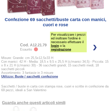
Confezione 69 sacchetti/buste carta con manici,
cuori e rose
Per visualizzare i prezzi
ed inoltrare l'ordine è
necessario effettuare il
Cod.
A12.21.79
login
o la
Esaurito
registrazione
Misure: Grande: cm 25,5x12,5x33 H
Con manici: 42 H - Media: 18,5 x 9,5 x 25,5 H (c/manici 34,5) - Piccola: 15
x 8 x 21 H (c/manici 30) - 36 sacchetti grandi; 15 sacchetti medi; 18
sacchetti piccoli
Assortimento: 3 fantasie in 3 misure
Utilizzo: Buste / sacchetti confezione
Sacchetti / buste in carta con stampa rose, cuori e scritte in confezione da
69 pezzi, ideali a San Valentino
Guarda anche questi articoli simili