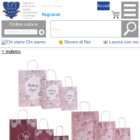
Ingrosso
articoli da
regalo,
bomboniere,
Registrati
casalinghi,
addobbi
natalizi, nastri,
Ordine veloce:
oggettistica,
accessori per
la tavola, fiori
artificiali e
candele.
Chi siamo
Dicono di Noi
Lavora con noi
< Indietro