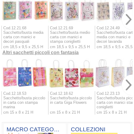
Cod.12.21.68
Cod.12.21.69
Cod.12.24.49
Sacchetto/busta media
Sacchetto/busta medio
Sacchetto/busta cart
carta con manici e
carta con manici e
media con manici e
decori pasquali
stampa coniglietti
decori lavanda
cm 18,5 x 9,5 x 25,5 H
cm 18,5 x 9,5 x 25,5 H
cm 18,5 x 9,5 x 25,5
Altri sacchetti piccoli con fantasia
Cod.12.18.53
Cod.12.18.62
Cod.12.23.13
Sacchetto/busta piccolo
Sacchetto/busta piccolo
Sacchetto/busta picc
in carta con stampa
in carta Giga Flowers
carta con manici sta
marina
coniglietti
cm 15 x 8 x 21 H
cm 15 x 8 x 21 H
cm 15 x 8 x 21 H
MACRO CATEGORIE
COLLEZIONI