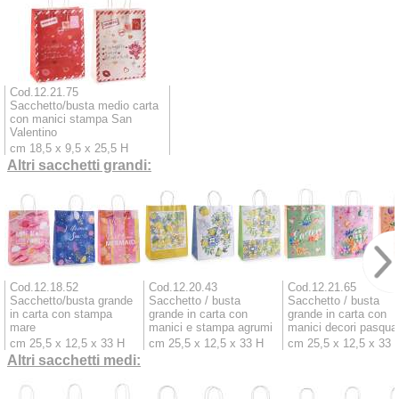
Cod.12.21.75
Sacchetto/busta medio carta
con manici stampa San
Valentino
cm 18,5 x 9,5 x 25,5 H
Altri sacchetti grandi:
Cod.12.18.52
Cod.12.20.43
Cod.12.21.65
Sacchetto/busta grande
Sacchetto / busta
Sacchetto / busta
in carta con stampa
grande in carta con
grande in carta con
mare
manici e stampa agrumi
manici decori pasqual
cm 25,5 x 12,5 x 33 H
cm 25,5 x 12,5 x 33 H
cm 25,5 x 12,5 x 33 
Altri sacchetti medi: