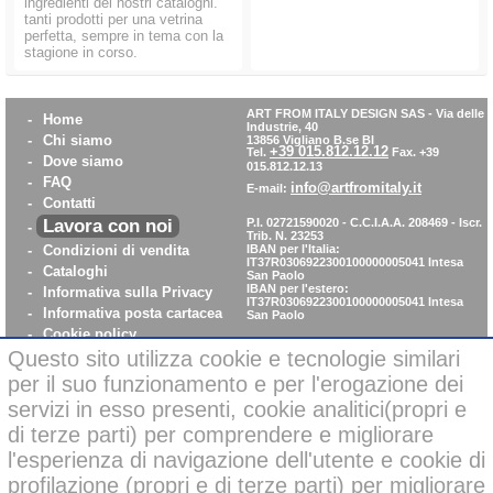
ingredienti dei nostri cataloghi.
tanti prodotti per una vetrina
perfetta, sempre in tema con la
stagione in corso.
ART FROM ITALY DESIGN SAS
-
Via delle
-
Home
Industrie, 40
-
Chi siamo
13856 Vigliano B.se BI
+39 015.812.12.12
Tel.
Fax. +39
-
Dove siamo
015.812.12.13
-
FAQ
info@artfromitaly.it
E-mail:
-
Contatti
Lavora con noi
P.I. 02721590020 - C.C.I.A.A. 208469 - Iscr.
-
Trib. N. 23253
-
Condizioni di vendita
IBAN per l'Italia:
IT37R0306922300100000005041
Intesa
-
Cataloghi
San Paolo
IBAN per l'estero:
-
Informativa sulla Privacy
IT37R0306922300100000005041
Intesa
-
Informativa posta cartacea
San Paolo
-
Cookie policy
-
WhistleBlowing
Questo sito utilizza cookie e tecnologie similari
-
Parità di Genere
per il suo funzionamento e per l'erogazione dei
servizi in esso presenti, cookie analitici(propri e
di terze parti) per comprendere e migliorare
Pagamenti sicuri con carta di credito on-line
l'esperienza di navigazione dell'utente e cookie di
profilazione (propri e di terze parti) per migliorare