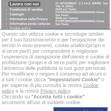
Lavora con noi
P.I. 02721590020 - C.C.I.A.A. 208469 - Iscr.
-
Trib. N. 23253
-
Condizioni di vendita
IBAN per l'Italia:
IT37R0306922300100000005041
Intesa
-
Cataloghi
San Paolo
IBAN per l'estero:
-
Informativa sulla Privacy
IT37R0306922300100000005041
Intesa
-
Informativa posta cartacea
San Paolo
-
Cookie policy
-
WhistleBlowing
Questo sito utilizza cookie e tecnologie similari
-
Parità di Genere
per il suo funzionamento e per l'erogazione dei
servizi in esso presenti, cookie analitici(propri e
di terze parti) per comprendere e migliorare
Pagamenti sicuri con carta di credito on-line
l'esperienza di navigazione dell'utente e cookie di
profilazione (propri e di terze parti) per migliorare
l'attinenza delle pubblicità ai tuoi gusti personali.
Per modificare o negare il consenso ad alcuni o
a tutti i cookie clicca
"Impostazioni Cookie"
o
Alcune immagini di questo sito possono essere state corrette negli
per saperne di più consulta la nostra
Cookie
sfondi o migliorate nelle ambientazioni con l’ausilio di intelligenza
policy
e la nostra
Privacy policy
.
artificiale per finalità creative e illustrative.
Tutti i nostri prodotti presenti nelle foto invece, sono reali e non sono
Cliccando su
"Accetta tutti i cookie"
stati modificati o alterati; inoltre i prodotti a marchio
sono
acconsenti all'uso di suddetti cookie.
stati ideati e disegnati
esclusivamente
dalle mani dei nostri
disegnatori, senza l’impiego di AI.