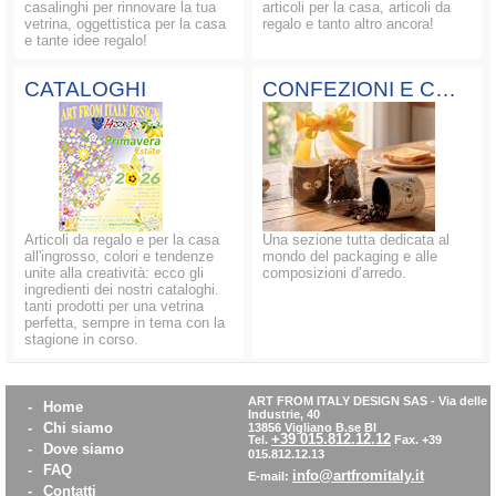
casalinghi per rinnovare la tua
articoli per la casa, articoli da
vetrina, oggettistica per la casa
regalo e tanto altro ancora!
e tante idee regalo!
CATALOGHI
CONFEZIONI E COMPOSIZIONI
Articoli da regalo e per la casa
Una sezione tutta dedicata al
all'ingrosso, colori e tendenze
mondo del packaging e alle
unite alla creatività: ecco gli
composizioni d’arredo.
ingredienti dei nostri cataloghi.
tanti prodotti per una vetrina
perfetta, sempre in tema con la
stagione in corso.
ART FROM ITALY DESIGN SAS
-
Via delle
-
Home
Industrie, 40
-
Chi siamo
13856 Vigliano B.se BI
+39 015.812.12.12
Tel.
Fax. +39
-
Dove siamo
015.812.12.13
-
FAQ
info@artfromitaly.it
E-mail:
-
Contatti