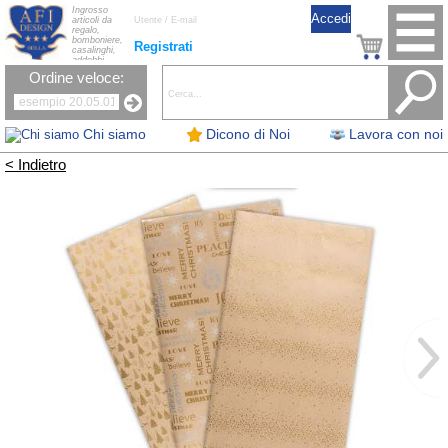
Ingrosso
articoli da
regalo,
bomboniere,
Registrati
casalinghi,
addobbi
natalizi, nastri,
Ordine veloce:
oggettistica,
accessori per
la tavola, fiori
artificiali e
candele.
Chi siamo
Dicono di Noi
Lavora con noi
< Indietro