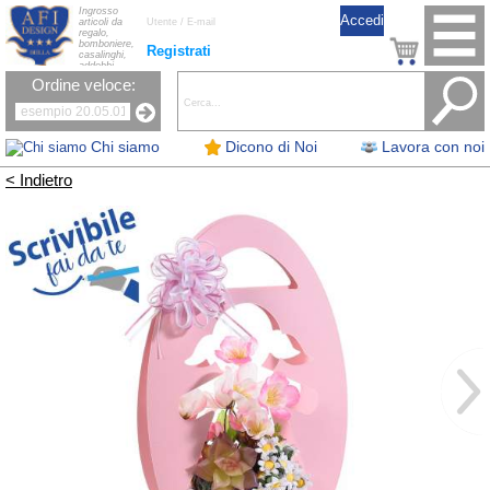
Ingrosso
articoli da
regalo,
bomboniere,
Registrati
casalinghi,
addobbi
natalizi, nastri,
Ordine veloce:
oggettistica,
accessori per
la tavola, fiori
artificiali e
candele.
Chi siamo
Dicono di Noi
Lavora con noi
< Indietro