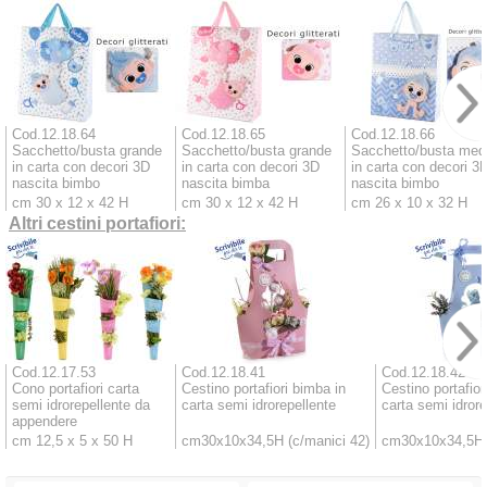
Cod.12.18.64
Cod.12.18.65
Cod.12.18.66
Sacchetto/busta grande
Sacchetto/busta grande
Sacchetto/busta med
in carta con decori 3D
in carta con decori 3D
in carta con decori 3
nascita bimbo
nascita bimba
nascita bimbo
cm 30 x 12 x 42 H
cm 30 x 12 x 42 H
cm 26 x 10 x 32 H
Altri cestini portafiori:
Cod.12.17.53
Cod.12.18.41
Cod.12.18.42
Cono portafiori carta
Cestino portafiori bimba in
Cestino portafior
semi idrorepellente da
carta semi idrorepellente
carta semi idrore
appendere
cm 12,5 x 5 x 50 H
cm30x10x34,5H (c/manici 42)
cm30x10x34,5H (