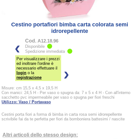
Cestino portafiori bimba carta colorata semi
idrorepellente
Cod.
A12.18.96
Disponibile
Spedizione immediata
Per visualizzare i prezzi
ed inoltrare l'ordine è
necessario effettuare il
login
o la
registrazione
Misure: cm 15,5 x 4,5 x 19,5 H
Con manici: 24,5 H - Per vaso o spugna da: 7 x 5 x 4 H - Con all'interno
sacchetto pvc impermeabile per vaso o spugna per fiori freschi
Utilizzo: Vaso / Portavaso
Cestini porta fiori a forma di bimba in carta rosa semi idrorepellente
scrivibile fai da te perfetta per fiori da bomboniera battesimi / nascite
Altri articoli dello stesso design: