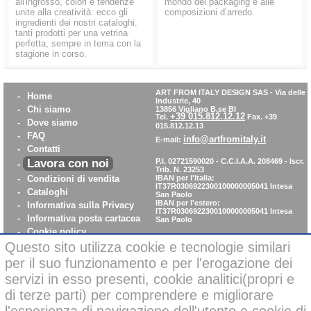
all'ingrosso, colori e tendenze
mondo del packaging e alle
unite alla creatività: ecco gli
composizioni d’arredo.
ingredienti dei nostri cataloghi.
tanti prodotti per una vetrina
perfetta, sempre in tema con la
stagione in corso.
ART FROM ITALY DESIGN SAS
-
Via delle
-
Home
Industrie, 40
-
Chi siamo
13856 Vigliano B.se BI
+39 015.812.12.12
Tel.
Fax. +39
-
Dove siamo
015.812.12.13
-
FAQ
info@artfromitaly.it
E-mail:
-
Contatti
Lavora con noi
P.I. 02721590020 - C.C.I.A.A. 208469 - Iscr.
-
Trib. N. 23253
-
Condizioni di vendita
IBAN per l'Italia:
IT37R0306922300100000005041
Intesa
-
Cataloghi
San Paolo
IBAN per l'estero:
-
Informativa sulla Privacy
IT37R0306922300100000005041
Intesa
-
Informativa posta cartacea
San Paolo
-
Cookie policy
-
WhistleBlowing
Questo sito utilizza cookie e tecnologie similari
-
Parità di Genere
per il suo funzionamento e per l'erogazione dei
servizi in esso presenti, cookie analitici(propri e
di terze parti) per comprendere e migliorare
Pagamenti sicuri con carta di credito on-line