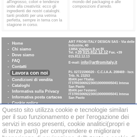
all'ingrosso, colori e tendenze
mondo del packaging e alle
unite alla creatività: ecco gli
composizioni d’arredo.
ingredienti dei nostri cataloghi.
tanti prodotti per una vetrina
perfetta, sempre in tema con la
stagione in corso.
ART FROM ITALY DESIGN SAS
-
Via delle
-
Home
Industrie, 40
-
Chi siamo
13856 Vigliano B.se BI
+39 015.812.12.12
Tel.
Fax. +39
-
Dove siamo
015.812.12.13
-
FAQ
info@artfromitaly.it
E-mail:
-
Contatti
Lavora con noi
P.I. 02721590020 - C.C.I.A.A. 208469 - Iscr.
-
Trib. N. 23253
-
Condizioni di vendita
IBAN per l'Italia:
IT37R0306922300100000005041
Intesa
-
Cataloghi
San Paolo
IBAN per l'estero:
-
Informativa sulla Privacy
IT37R0306922300100000005041
Intesa
-
Informativa posta cartacea
San Paolo
-
Cookie policy
Questo sito utilizza cookie e tecnologie similari
-
WhistleBlowing
-
Parità di Genere
per il suo funzionamento e per l'erogazione dei
servizi in esso presenti, cookie analitici(propri e
di terze parti) per comprendere e migliorare
Pagamenti sicuri con carta di credito on-line