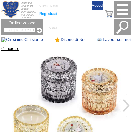
Ingrosso
articoli da
regalo,
bomboniere,
Registrati
casalinghi,
addobbi
natalizi, nastri,
Ordine veloce:
oggettistica,
accessori per
la tavola, fiori
artificiali e
candele.
Chi siamo
Dicono di Noi
Lavora con noi
< Indietro