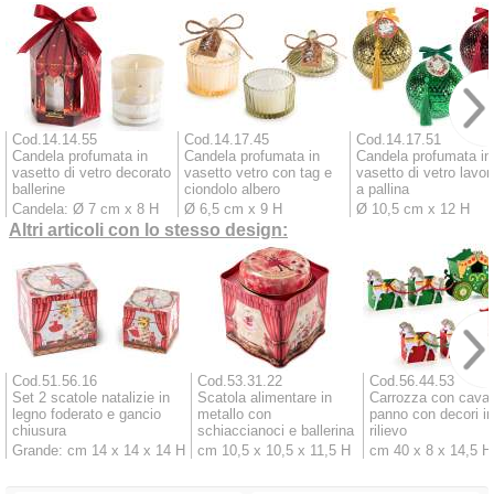
Cod.14.14.55
Cod.14.17.45
Cod.14.17.51
Candela profumata in
Candela profumata in
Candela profumata in
vasetto di vetro decorato
vasetto vetro con tag e
vasetto di vetro lavor
ballerine
ciondolo albero
a pallina
Candela: Ø 7 cm x 8 H
Ø 6,5 cm x 9 H
Ø 10,5 cm x 12 H
Altri articoli con lo stesso design:
Cod.51.56.16
Cod.53.31.22
Cod.56.44.53
Set 2 scatole natalizie in
Scatola alimentare in
Carrozza con cavall
legno foderato e gancio
metallo con
panno con decori in
chiusura
schiaccianoci e ballerina
rilievo
Grande: cm 14 x 14 x 14 H
cm 10,5 x 10,5 x 11,5 H
cm 40 x 8 x 14,5 H