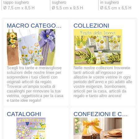
tappo sughero
sughero
in sughero
Ø 7,5 cm x 8,5 H
Ø 5,5 cm x 9,5 H
Ø 6,5 cm x 6,5 H
MACRO CATEGORIE
COLLEZIONI
Scegli tra tante e meravigliose
Nelle nostre collezioni troverete
soluzioni delle nostre linee per
tanti articoli all’ingrosso per
sorprendere i tuoi clienti con
allestire le vostre vetrine in ogni
originali articoli da regalo.
periodo dell’anno e più adatti alle
Troverai un’ampia scelta di
vostre esigenze, bomboniere,
casalinghi per rinnovare la tua
articoli per la casa, articoli da
vetrina, oggettistica per la casa
regalo e tanto altro ancora!
e tante idee regalo!
CATALOGHI
CONFEZIONI E COMPOSIZIONI