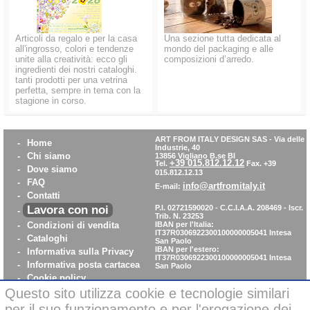
Articoli da regalo e per la casa
Una sezione tutta dedicata al
all'ingrosso, colori e tendenze
mondo del packaging e alle
unite alla creatività: ecco gli
composizioni d’arredo.
ingredienti dei nostri cataloghi.
tanti prodotti per una vetrina
perfetta, sempre in tema con la
stagione in corso.
ART FROM ITALY DESIGN SAS
-
Via delle
-
Home
Industrie, 40
-
Chi siamo
13856 Vigliano B.se BI
+39 015.812.12.12
Tel.
Fax. +39
-
Dove siamo
015.812.12.13
-
FAQ
info@artfromitaly.it
E-mail:
-
Contatti
Lavora con noi
P.I. 02721590020 - C.C.I.A.A. 208469 - Iscr.
-
Trib. N. 23253
-
Condizioni di vendita
IBAN per l'Italia:
IT37R0306922300100000005041
Intesa
-
Cataloghi
San Paolo
IBAN per l'estero:
-
Informativa sulla Privacy
IT37R0306922300100000005041
Intesa
-
Informativa posta cartacea
San Paolo
-
Cookie policy
Questo sito utilizza cookie e tecnologie similari
-
WhistleBlowing
-
Parità di Genere
per il suo funzionamento e per l'erogazione dei