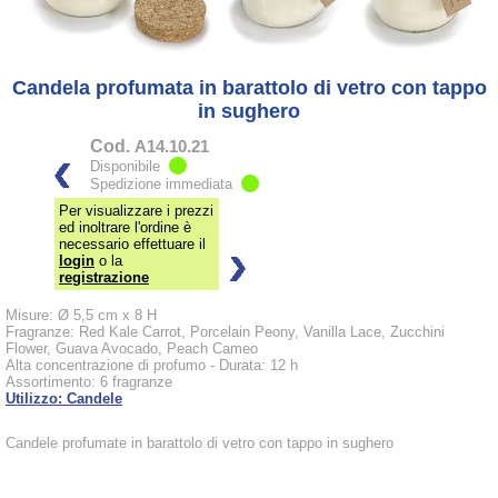
Candela profumata in barattolo di vetro con tappo
in sughero
Cod.
A14.10.21
Disponibile
Spedizione immediata
Per visualizzare i prezzi
ed inoltrare l'ordine è
necessario effettuare il
login
o la
registrazione
Misure: Ø 5,5 cm x 8 H
Fragranze: Red Kale Carrot, Porcelain Peony, Vanilla Lace, Zucchini
Flower, Guava Avocado, Peach Cameo
Alta concentrazione di profumo - Durata: 12 h
Assortimento: 6 fragranze
Utilizzo: Candele
Candele profumate in barattolo di vetro con tappo in sughero