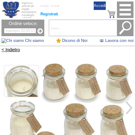
Ingrosso
articoli da
regalo,
bomboniere,
Registrati
casalinghi,
addobbi
natalizi, nastri,
Ordine veloce:
oggettistica,
accessori per
la tavola, fiori
artificiali e
candele.
Chi siamo
Dicono di Noi
Lavora con noi
< Indietro