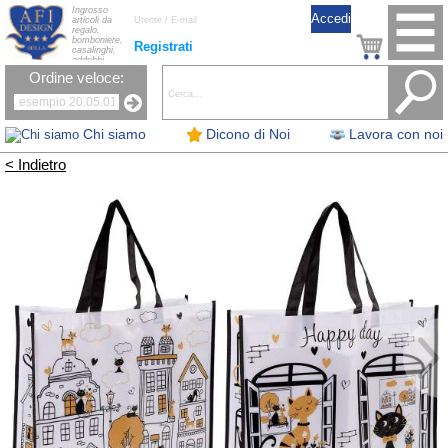
Ingrosso
articoli da
regalo,
bomboniere,
Registrati
casalinghi,
addobbi
natalizi, nastri,
Ordine veloce:
oggettistica,
accessori per
la tavola, fiori
artificiali e
candele.
Chi siamo
Dicono di Noi
Lavora con noi
< Indietro