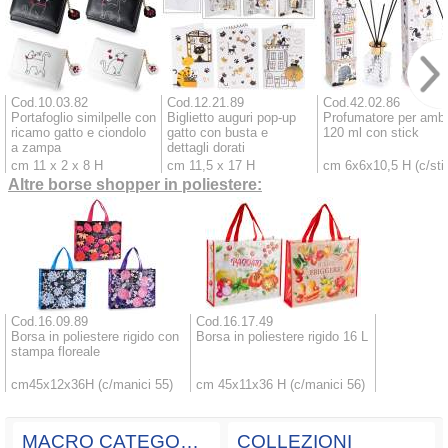
Cod.10.03.82
Cod.12.21.89
Cod.42.02.86
Portafoglio similpelle con
Biglietto auguri pop-up
Profumatore per ambi
ricamo gatto e ciondolo
gatto con busta e
120 ml con stick
a zampa
dettagli dorati
cm 11 x 2 x 8 H
cm 11,5 x 17 H
cm 6x6x10,5 H (c/sti
Altre borse shopper in poliestere:
Cod.16.09.89
Cod.16.17.49
Borsa in poliestere rigido con
Borsa in poliestere rigido 16 L
stampa floreale
cm45x12x36H (c/manici 55)
cm 45x11x36 H (c/manici 56)
MACRO CATEGORIE
COLLEZIONI