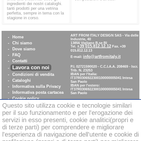
ingredienti dei nostri cataloghi.
tanti prodotti per una vetrina
perfetta, sempre in tema con la
stagione in corso.
ART FROM ITALY DESIGN SAS
-
Via delle
-
Home
Industrie, 40
-
Chi siamo
13856 Vigliano B.se BI
+39 015.812.12.12
Tel.
Fax. +39
-
Dove siamo
015.812.12.13
-
FAQ
info@artfromitaly.it
E-mail:
-
Contatti
Lavora con noi
P.I. 02721590020 - C.C.I.A.A. 208469 - Iscr.
-
Trib. N. 23253
-
Condizioni di vendita
IBAN per l'Italia:
IT37R0306922300100000005041
Intesa
-
Cataloghi
San Paolo
IBAN per l'estero:
-
Informativa sulla Privacy
IT37R0306922300100000005041
Intesa
-
Informativa posta cartacea
San Paolo
-
Cookie policy
-
WhistleBlowing
Questo sito utilizza cookie e tecnologie similari
-
Parità di Genere
per il suo funzionamento e per l'erogazione dei
servizi in esso presenti, cookie analitici(propri e
di terze parti) per comprendere e migliorare
Pagamenti sicuri con carta di credito on-line
l'esperienza di navigazione dell'utente e cookie di