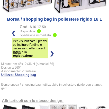
Borsa / shopping bag in poliestere rigido 16 L
Cod.
A16.17.50
Disponibile
Spedizione immediata
Per visualizzare i prezzi
ed inoltrare l'ordine è
necessario effettuare il
login
o la
registrazione
Misure: cm 45x12x36 H (c/manici 56)
Design a 360°
Assortimento: 2 fantasie
Utilizzo: Shopping bag
Borse spesa / shopping bag riutilizzabile in poliestere rigido con stampa
gatti
Altri articoli con lo stesso design: