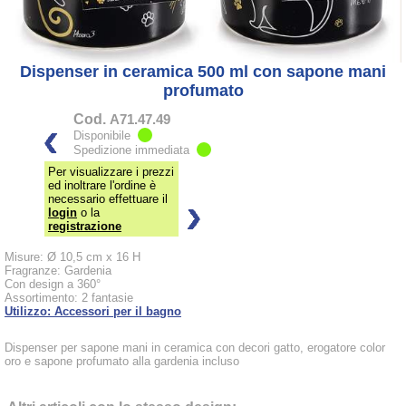
Dispenser in ceramica 500 ml con sapone mani
profumato
Cod.
A71.47.49
Disponibile
Spedizione immediata
Per visualizzare i prezzi
ed inoltrare l'ordine è
necessario effettuare il
login
o la
registrazione
Misure: Ø 10,5 cm x 16 H
Fragranze: Gardenia
Con design a 360°
Assortimento: 2 fantasie
Utilizzo: Accessori per il bagno
Dispenser per sapone mani in ceramica con decori gatto, erogatore color
oro e sapone profumato alla gardenia incluso