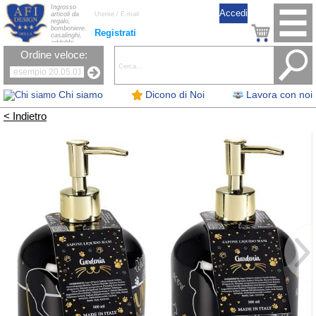
Ingrosso
articoli da
regalo,
bomboniere,
Registrati
casalinghi,
addobbi
natalizi, nastri,
Ordine veloce:
oggettistica,
accessori per
la tavola, fiori
artificiali e
candele.
Chi siamo
Dicono di Noi
Lavora con noi
< Indietro