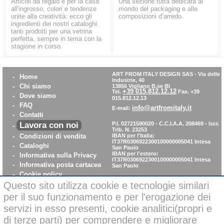
Articoli da regalo e per la casa
Una sezione tutta dedicata al
all'ingrosso, colori e tendenze
mondo del packaging e alle
unite alla creatività: ecco gli
composizioni d’arredo.
ingredienti dei nostri cataloghi.
tanti prodotti per una vetrina
perfetta, sempre in tema con la
stagione in corso.
ART FROM ITALY DESIGN SAS
-
Via delle
-
Home
Industrie, 40
-
Chi siamo
13856 Vigliano B.se BI
+39 015.812.12.12
Tel.
Fax. +39
-
Dove siamo
015.812.12.13
-
FAQ
info@artfromitaly.it
E-mail:
-
Contatti
Lavora con noi
P.I. 02721590020 - C.C.I.A.A. 208469 - Iscr.
-
Trib. N. 23253
-
Condizioni di vendita
IBAN per l'Italia:
IT37R0306922300100000005041
Intesa
-
Cataloghi
San Paolo
IBAN per l'estero:
-
Informativa sulla Privacy
IT37R0306922300100000005041
Intesa
-
Informativa posta cartacea
San Paolo
-
Cookie policy
-
WhistleBlowing
Questo sito utilizza cookie e tecnologie similari
-
Parità di Genere
per il suo funzionamento e per l'erogazione dei
servizi in esso presenti, cookie analitici(propri e
di terze parti) per comprendere e migliorare