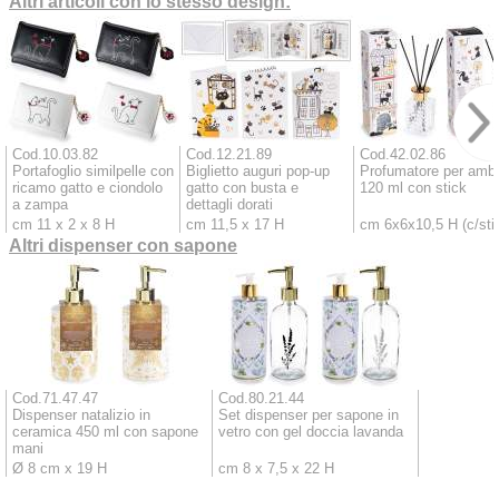
Altri articoli con lo stesso design:
Cod.10.03.82
Cod.12.21.89
Cod.42.02.86
Portafoglio similpelle con
Biglietto auguri pop-up
Profumatore per ambi
ricamo gatto e ciondolo
gatto con busta e
120 ml con stick
a zampa
dettagli dorati
cm 11 x 2 x 8 H
cm 11,5 x 17 H
cm 6x6x10,5 H (c/sti
Altri dispenser con sapone
Cod.71.47.47
Cod.80.21.44
Dispenser natalizio in
Set dispenser per sapone in
ceramica 450 ml con sapone
vetro con gel doccia lavanda
mani
Ø 8 cm x 19 H
cm 8 x 7,5 x 22 H