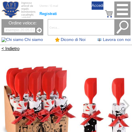
Ingrosso
articoli da
regalo,
bomboniere,
Registrati
casalinghi,
addobbi
natalizi, nastri,
Ordine veloce:
oggettistica,
accessori per
la tavola, fiori
artificiali e
candele.
Chi siamo
Dicono di Noi
Lavora con noi
< Indietro