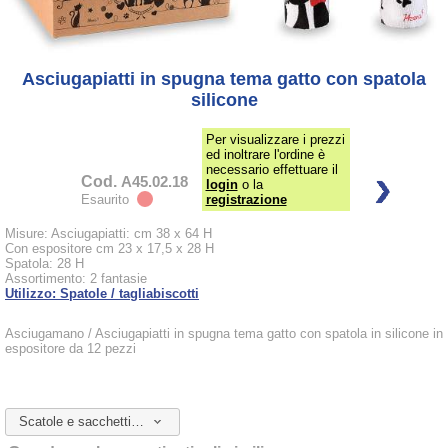
Asciugapiatti in spugna tema gatto con spatola
silicone
Per visualizzare i prezzi
ed inoltrare l'ordine è
necessario effettuare il
Cod.
A45.02.18
login
o la
Esaurito
registrazione
Misure: Asciugapiatti: cm 38 x 64 H
Con espositore cm 23 x 17,5 x 28 H
Spatola: 28 H
Assortimento: 2 fantasie
Utilizzo: Spatole / tagliabiscotti
Asciugamano / Asciugapiatti in spugna tema gatto con spatola in silicone in
espositore da 12 pezzi
Scatole e sacchetti da abbinare