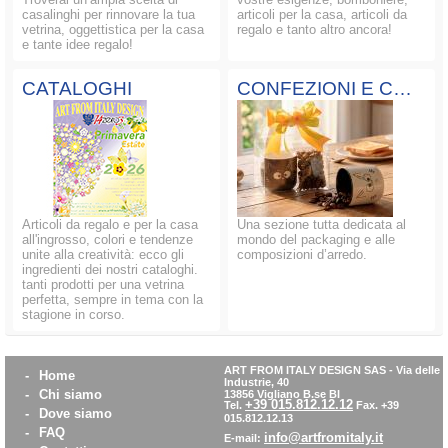
casalinghi per rinnovare la tua
articoli per la casa, articoli da
vetrina, oggettistica per la casa
regalo e tanto altro ancora!
e tante idee regalo!
CATALOGHI
CONFEZIONI E COMPOSIZIONI
Articoli da regalo e per la casa
Una sezione tutta dedicata al
all'ingrosso, colori e tendenze
mondo del packaging e alle
unite alla creatività: ecco gli
composizioni d’arredo.
ingredienti dei nostri cataloghi.
tanti prodotti per una vetrina
perfetta, sempre in tema con la
stagione in corso.
ART FROM ITALY DESIGN SAS
-
Via delle
-
Home
Industrie, 40
-
Chi siamo
13856 Vigliano B.se BI
+39 015.812.12.12
Tel.
Fax. +39
-
Dove siamo
015.812.12.13
-
FAQ
info@artfromitaly.it
E-mail: