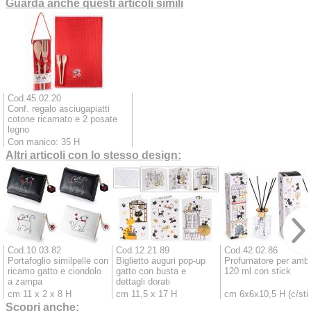
Guarda anche questi articoli simili
Cod.45.02.20
Conf. regalo asciugapiatti
cotone ricamato e 2 posate
legno
Con manico: 35 H
Altri articoli con lo stesso design:
Cod.10.03.82
Cod.12.21.89
Cod.42.02.86
Portafoglio similpelle con
Biglietto auguri pop-up
Profumatore per ambi
ricamo gatto e ciondolo
gatto con busta e
120 ml con stick
a zampa
dettagli dorati
cm 11 x 2 x 8 H
cm 11,5 x 17 H
cm 6x6x10,5 H (c/sti
Scopri anche: