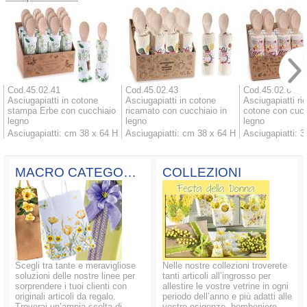
Cod.45.02.41
Cod.45.02.43
Cod.45.02.64
Asciugapiatti in cotone
Asciugapiatti in cotone
Asciugapiatti ri
stampa Erbe con cucchiaio
ricamato con cucchiaio in
cotone con cucc
legno
legno
legno
Asciugapiatti: cm 38 x 64 H
Asciugapiatti: cm 38 x 64 H
Asciugapiatti: 3
MACRO CATEGORIE
COLLEZIONI
Scegli tra tante e meravigliose
Nelle nostre collezioni troverete
soluzioni delle nostre linee per
tanti articoli all’ingrosso per
sorprendere i tuoi clienti con
allestire le vostre vetrine in ogni
originali articoli da regalo.
periodo dell’anno e più adatti alle
Troverai un’ampia scelta di
vostre esigenze, bomboniere,