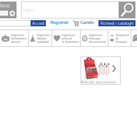
loce:
Registrati
Carrello
Richiedi i cataloghi
Ingrosso
Ingrosso
Ingrosso
Ingrosso
Sorprese
Halloween
Natale
articoli
Pasqua
di
decori
addobbi
S.Valentino
decorazioni
Pasqua
Articolo successivo