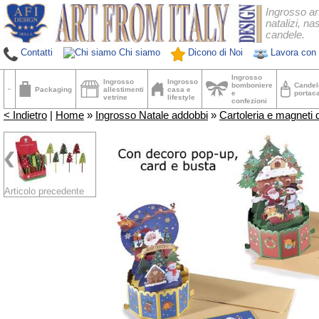
Ingrosso ar
natalizi, nas
candele.
Contatti
Chi siamo
Dicono di Noi
Lavora con 
Ingrosso
Ingrosso
Ingrosso
bomboniere
Candel
Packaging
allestimenti
casa e
e
portac
vetrine
lifestyle
confezioni
< Indietro
|
Home
»
Ingrosso Natale addobbi
»
Cartoleria e magneti 
Articolo precedente