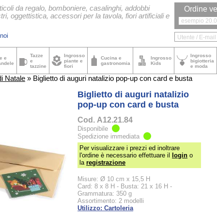
ticoli da regalo, bomboniere, casalinghi, addobbi
Ordine ve
tri, oggettistica, accessori per la tavola, fiori artificiali e
noi
Tazze
Ingrosso
Ingrosso
e e
Cucina e
Ingrosso
e
piante e
bigiotteria
andele
gastronomia
Kids
tazzine
fiori
e moda
di Natale
» Biglietto di auguri natalizio pop-up con card e busta
Biglietto di auguri natalizio
pop-up con card e busta
Cod.
A12.21.84
Disponibile
Spedizione immediata
Per visualizzare i prezzi ed inoltrare
l'ordine è necessario effettuare il
login
o
la
registrazione
Misure: Ø 10 cm x 15,5 H
Card: 8 x 8 H - Busta: 21 x 16 H -
Grammatura: 350 g
Assortimento: 2 modelli
Utilizzo: Cartoleria