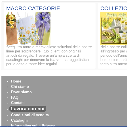
MACRO CATEGORIE
COLLEZIO
Scegli tra tante e meravigliose soluzioni delle nostre
Nelle nostre coll
linee per sorprendere i tuoi clienti con originali
all’ingrosso per 
articoli da regalo. Troverai un’ampia scelta di
periodo dell’anno
casalinghi per rinnovare la tua vetrina, oggettistica
bomboniere, artic
per la casa e tante idee regalo!
tanto altro ancor
-
Home
-
Chi siamo
-
Dove siamo
-
FAQ
-
Contatti
Lavora con noi
-
-
Condizioni di vendita
-
Cataloghi
-
Informativa sulla Privacy