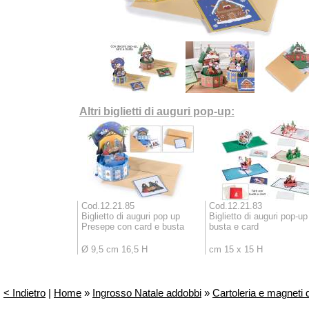
Altri biglietti di auguri pop-up:
Cod.12.21.85
Cod.12.21.83
Biglietto di auguri pop up
Biglietto di auguri pop-u
Presepe con card e busta
busta e card
Ø 9,5 cm 16,5 H
cm 15 x 15 H
< Indietro
|
Home
»
Ingrosso Natale addobbi
»
Cartoleria e magneti 