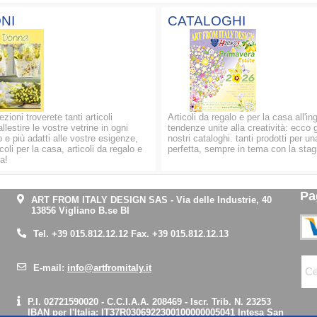
NI
CATALOGHI
ezioni troverete tanti articoli
Articoli da regalo e per la casa all'in
allestire le vostre vetrine in ogni
tendenze unite alla creatività: ecco g
 e più adatti alle vostre esigenze,
nostri cataloghi. tanti prodotti per un
oli per la casa, articoli da regalo e
perfetta, sempre in tema con la stag
a!
Pa
ART FROM ITALY DESIGN SAS
-
Via delle Industrie, 40
13856 Vigliano B.se BI
Tel.
+39 015.812.12.12
Fax. +39 015.812.12.13
E-mail:
info@artfromitaly.it
P.I. 02721590020 - C.C.I.A.A. 208469 - Iscr. Trib. N. 23253
IBAN per l'Italia:
IT37R0306922300100000005041
Intesa San