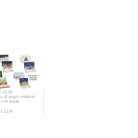
2.22.29
to di auguri natalizio
 con busta
 x 13 H