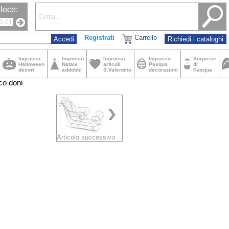
loce:
Registrati
Carrello
Richiedi i cataloghi
Ingrosso
Ingrosso
Ingrosso
Ingrosso
Sorprese
Halloween
Natale
articoli
Pasqua
di
decori
addobbi
S.Valentino
decorazioni
Pasqua
co doni
Articolo successivo