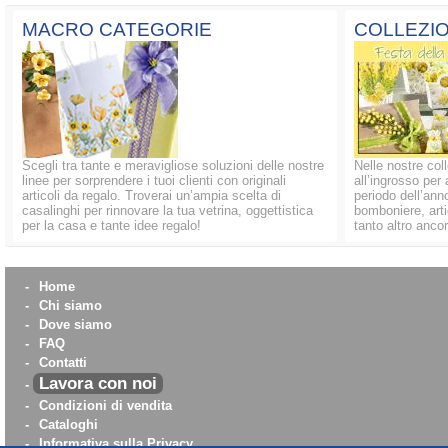
MACRO CATEGORIE
COLLEZIO
Scegli tra tante e meravigliose soluzioni delle nostre
Nelle nostre coll
linee per sorprendere i tuoi clienti con originali
all’ingrosso per 
articoli da regalo. Troverai un’ampia scelta di
periodo dell’anno
casalinghi per rinnovare la tua vetrina, oggettistica
bomboniere, artic
per la casa e tante idee regalo!
tanto altro ancor
-
Home
-
Chi siamo
-
Dove siamo
-
FAQ
-
Contatti
Lavora con noi
-
-
Condizioni di vendita
-
Cataloghi
-
Informativa sulla Privacy