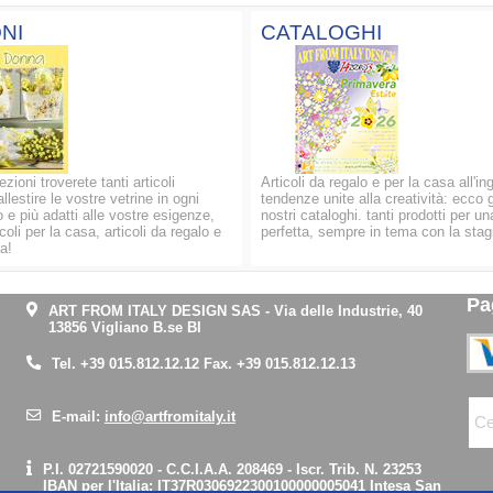
NI
CATALOGHI
ezioni troverete tanti articoli
Articoli da regalo e per la casa all'in
allestire le vostre vetrine in ogni
tendenze unite alla creatività: ecco g
 e più adatti alle vostre esigenze,
nostri cataloghi. tanti prodotti per un
oli per la casa, articoli da regalo e
perfetta, sempre in tema con la stag
a!
Pa
ART FROM ITALY DESIGN SAS
-
Via delle Industrie, 40
13856 Vigliano B.se BI
Tel.
+39 015.812.12.12
Fax. +39 015.812.12.13
E-mail:
info@artfromitaly.it
P.I. 02721590020 - C.C.I.A.A. 208469 - Iscr. Trib. N. 23253
IBAN per l'Italia:
IT37R0306922300100000005041
Intesa San