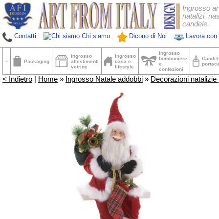
Ingrosso ar
natalizi, nas
candele.
Contatti
Chi siamo
Dicono di Noi
Lavora con 
Ingrosso
Ingrosso
Ingrosso
bomboniere
Candel
Packaging
allestimenti
casa e
e
portac
vetrine
lifestyle
confezioni
< Indietro
|
Home
»
Ingrosso Natale addobbi
»
Decorazioni natalizie 