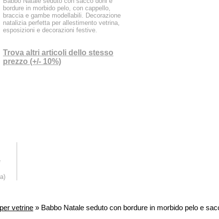
Babbo Natale seduto con sacco doni e
bordure in morbido pelo, con cappello,
braccia e gambe modellabili. Decorazione
natalizia perfetta per allestimento vetrina,
esposizioni e decorazioni festive.
Trova altri articoli dello stesso
prezzo (+/- 10%)
e
a)
per vetrine
» Babbo Natale seduto con bordure in morbido pelo e sac