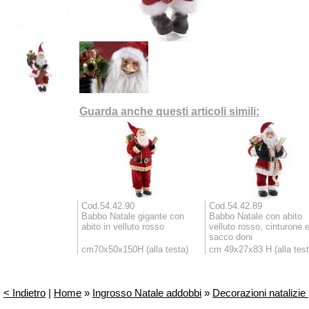
Guarda anche questi articoli simili:
Cod.54.42.90
Cod.54.42.89
Babbo Natale gigante con
Babbo Natale con abito
abito in velluto rosso
velluto rosso, cinturone 
sacco doni
cm70x50x150H (alla testa)
cm 49x27x83 H (alla test
< Indietro
|
Home
»
Ingrosso Natale addobbi
»
Decorazioni natalizie 