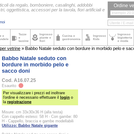
ticoli da regalo, bomboniere, casalinghi, addobbi
Ordine ve
tri, oggettistica, accessori per la tavola, fiori artificiali e
noi
Tazze
Ingrosso
Ingrosso
e e
Cucina e
Ingrosso
e
piante e
bigiotteria
andele
gastronomia
Kids
tazzine
fiori
e moda
per vetrine
» Babbo Natale seduto con bordure in morbido pelo e sac
Babbo Natale seduto con
bordure in morbido pelo e
sacco doni
Cod.
A16.07.25
Esaurito
Per visualizzare i prezzi ed inoltrare
l'ordine è necessario effettuare il
login
o
la
registrazione
Misure: cm 33x30x36 H (alla testa)
Con cappello esteso: 58 H - Con gambe: 80
H - Cappello, braccia e gambe modellabili
Utilizzo: Babbo Natale gigante