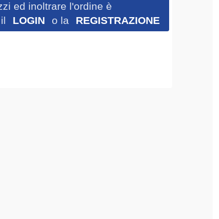
zi ed inoltrare l'ordine è
il
LOGIN
o la
REGISTRAZIONE