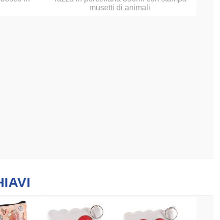
musetti di animali
IAVI