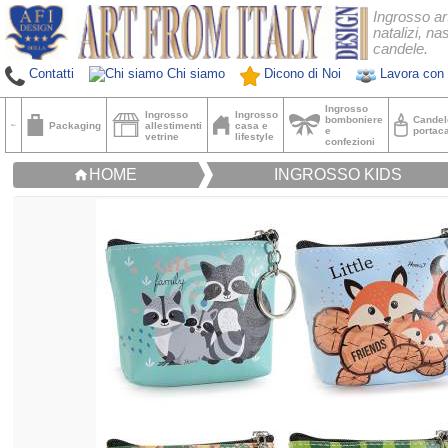
Ingrosso ar
natalizi, nas
candele.
Contatti
Chi siamo
Dicono di Noi
Lavora con 
Ingrosso
Ingrosso
Ingrosso
bomboniere
Candel
Packaging
allestimenti
casa e
e
portac
vetrine
lifestyle
confezioni
HOME
INGROSSO KIDS
home