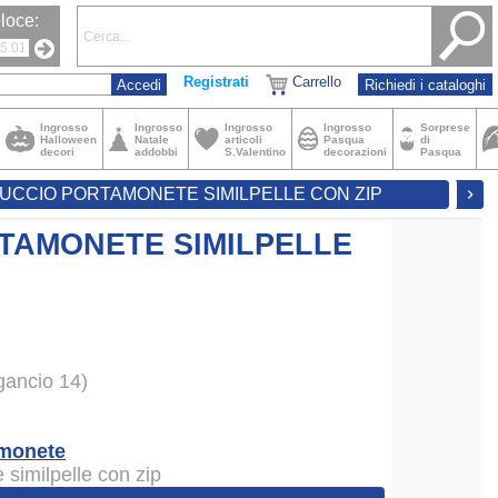
loce:
Registrati
Carrello
Richiedi i cataloghi
Ingrosso
Ingrosso
Ingrosso
Ingrosso
Sorprese
Halloween
Natale
articoli
Pasqua
di
decori
addobbi
S.Valentino
decorazioni
Pasqua
UCCIO PORTAMONETE SIMILPELLE CON ZIP
navigate_next
TAMONETE SIMILPELLE
gancio 14)
amonete
similpelle con zip