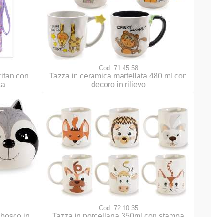
Cod. 71.45.58
ritan con
Tazza in ceramica martellata 480 ml con
ta
decoro in rilievo
Cod. 72.10.35
 bosco in
Tazza in porcellana 350ml con stampa