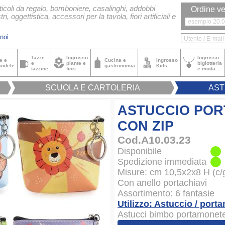
ticoli da regalo, bomboniere, casalinghi, addobbi
Ordine ve
tri, oggettistica, accessori per la tavola, fiori artificiali e
noi
Tazze
Ingrosso
Ingrosso
e e
Cucina e
Ingrosso
e
piante e
bigiotteria
andele
gastronomia
Kids
tazzine
fiori
e moda
SCUOLA E CARTOLERIA
AST
ASTUCCIO POR
CON ZIP
Cod.A10.03.23
Disponibile
Spedizione immediata
Misure: cm 10,5x2x8 H (c/
Con anello portachiavi
Assortimento: 6 fantasie
Utilizzo: Astuccio / port
Astucci bimbo portamonete 