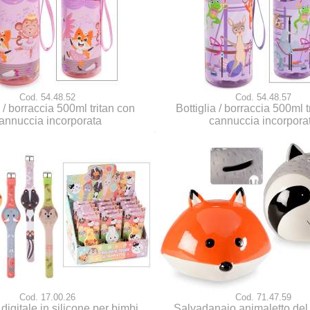
Cod. 54.48.52
Cod. 54.48.57
a / borraccia 500ml tritan con
Bottiglia / borraccia 500ml t
annuccia incorporata
cannuccia incorpora
Cod. 17.00.26
Cod. 71.47.59
digitale in silicone per bimbi
Salvadanaio animaletto del