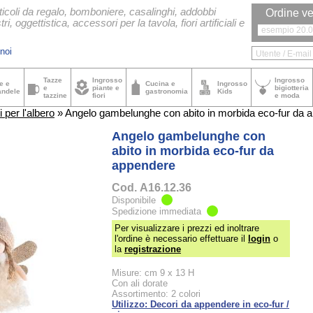
ticoli da regalo, bomboniere, casalinghi, addobbi
Ordine ve
tri, oggettistica, accessori per la tavola, fiori artificiali e
noi
Tazze
Ingrosso
Ingrosso
e e
Cucina e
Ingrosso
e
piante e
bigiotteria
andele
gastronomia
Kids
tazzine
fiori
e moda
 per l'albero
» Angelo gambelunghe con abito in morbida eco-fur da 
Angelo gambelunghe con
abito in morbida eco-fur da
appendere
Cod.
A16.12.36
Disponibile
Spedizione immediata
Per visualizzare i prezzi ed inoltrare
l'ordine è necessario effettuare il
login
o
la
registrazione
Misure: cm 9 x 13 H
Con ali dorate
Assortimento: 2 colori
Utilizzo: Decori da appendere in eco-fur /