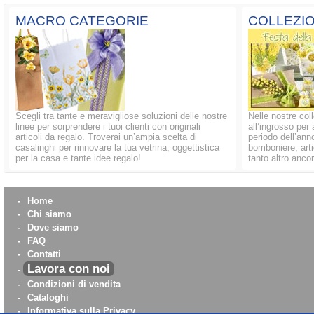
MACRO CATEGORIE
COLLEZIO
Scegli tra tante e meravigliose soluzioni delle nostre
Nelle nostre coll
linee per sorprendere i tuoi clienti con originali
all’ingrosso per 
articoli da regalo. Troverai un’ampia scelta di
periodo dell’anno
casalinghi per rinnovare la tua vetrina, oggettistica
bomboniere, artic
per la casa e tante idee regalo!
tanto altro ancor
-
Home
-
Chi siamo
-
Dove siamo
-
FAQ
-
Contatti
Lavora con noi
-
-
Condizioni di vendita
-
Cataloghi
-
Informativa sulla Privacy