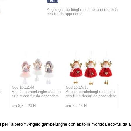
piume
Angeli gambe lunghe con abito in morbida
eco-fur da appendere
Cod.16.12.44
Cod.16.15.13
in
Angelo gambelunghe abito in
Angelo gambelunghe abito in
tulle e eco-fur da appendere
eco-fur e decori da appendere
cm 8,5 x 20 H
cm 7 x 14 H
 per l'albero
» Angelo gambelunghe con abito in morbida eco-fur da 