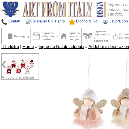
Ingrosso ar
natalizi, nas
candele.
Contatti
Chi siamo
Dicono di Noi
Lavora con 
Ingrosso
Ingrosso
Ingrosso
bomboniere
Candel
Packaging
allestimenti
casa e
e
portac
vetrine
lifestyle
confezioni
< Indietro
|
Home
»
Ingrosso Natale addobbi
»
Addobbi e decorazioni
Articolo precedente