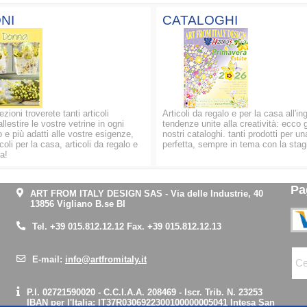
NI
CATALOGHI
ezioni troverete tanti articoli
Articoli da regalo e per la casa all'in
allestire le vostre vetrine in ogni
tendenze unite alla creatività: ecco g
 e più adatti alle vostre esigenze,
nostri cataloghi. tanti prodotti per un
oli per la casa, articoli da regalo e
perfetta, sempre in tema con la stag
a!
Pa
ART FROM ITALY DESIGN SAS
-
Via delle Industrie, 40
13856 Vigliano B.se BI
Tel.
+39 015.812.12.12
Fax. +39 015.812.12.13
E-mail:
info@artfromitaly.it
P.I. 02721590020 - C.C.I.A.A. 208469 - Iscr. Trib. N. 23253
IBAN per l'Italia:
IT37R0306922300100000005041
Intesa San