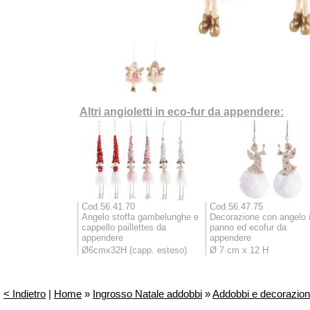
Altri angioletti in eco-fur da appendere:
Cod.56.41.70
Cod.56.47.75
Angelo stoffa gambelunghe e
Decorazione con angelo 
cappello paillettes da
panno ed ecofur da
appendere
appendere
Ø6cmx32H (capp. esteso)
Ø 7 cm x 12 H
< Indietro
|
Home
»
Ingrosso Natale addobbi
»
Addobbi e decorazioni