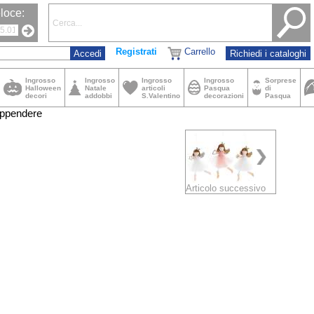
loce:
Registrati
Carrello
Richiedi i cataloghi
Ingrosso
Ingrosso
Ingrosso
Ingrosso
Sorprese
Halloween
Natale
articoli
Pasqua
di
decori
addobbi
S.Valentino
decorazioni
Pasqua
appendere
Articolo successivo