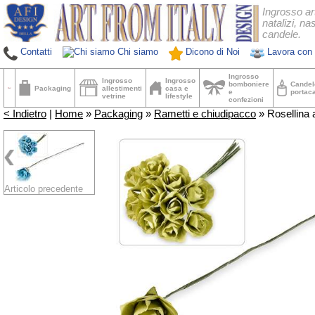
Ingrosso ar
natalizi, nas
candele.
Contatti
Chi siamo
Dicono di Noi
Lavora con 
Ingrosso
Ingrosso
Ingrosso
bomboniere
Candel
Packaging
allestimenti
casa e
e
portac
vetrine
lifestyle
confezioni
< Indietro
|
Home
»
Packaging
»
Rametti e chiudipacco
» Rosellina a
Articolo precedente