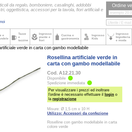
ticoli da regalo, bomboniere, casalinghi, addobbi
Ordine ve
tri, oggettistica, accessori per la tavola, fiori artificiali e
noi
Tazze
Ingrosso
Ingrosso
e e
Cucina e
Ingrosso
e
piante e
bigiotteria
andele
gastronomia
Kids
tazzine
fiori
e moda
rtificiale verde in carta con gambo modellabile
Rosellina artificiale verde in
carta con gambo modellabile
Cod.
A12.21.30
Disponibile
Spedizione immediata
Per visualizzare i prezzi ed inoltrare
l'ordine è necessario effettuare il
login
o
la
registrazione
Misure: Ø 1,5 cm x 10 H
Utilizzo: Accessori da confezione
Roselline con gambo modellabile in carta
colore verde