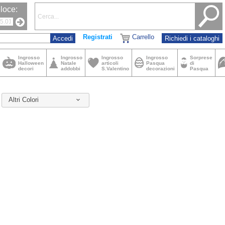
loce:
Registrati
Carrello
Richiedi i cataloghi
Ingrosso
Ingrosso
Ingrosso
Ingrosso
Sorprese
Halloween
Natale
articoli
Pasqua
di
decori
addobbi
S.Valentino
decorazioni
Pasqua
Altri Colori